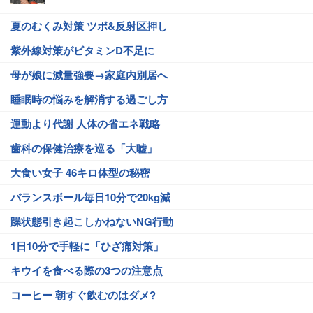
夏のむくみ対策 ツボ&反射区押し
紫外線対策がビタミンD不足に
母が娘に減量強要→家庭内別居へ
睡眠時の悩みを解消する過ごし方
運動より代謝 人体の省エネ戦略
歯科の保健治療を巡る「大嘘」
大食い女子 46キロ体型の秘密
バランスボール毎日10分で20kg減
躁状態引き起こしかねないNG行動
1日10分で手軽に「ひざ痛対策」
キウイを食べる際の3つの注意点
コーヒー 朝すぐ飲むのはダメ?