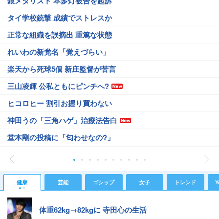
銀メダリスト 本多灯被告を起訴
タイ学校銃撃 成績でストレスか
正常な組織を誤摘出 重篤な状態
れいわの新党名「覚えづらい」
楽天から死球5個 新庄監督が苦言
三山凌輝 公私ともにピンチへ?
ヒコロヒー 割引お握り買わない
神田うの「三角ハゲ」治療法告白
堂本剛の投稿に「匂わせなの?」
健康
芸能
ゴシップ
女子
トレンド
Y
体重62kg→82kgに 寺田心の生活