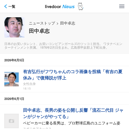
一覧
ニューストップ
>
田中卓志
田中卓志
日本のお笑いタレント、お笑いコンビアンガールズのツッコミ担当。 ワタナベエン
ターテインメント所属。 1976年2月日生まれ。広島県甲奴郡上下町出身。
2026年8月5日
有吉弘行がフワちゃんのコラ画像を投稿「有吉の夏
休み」で復帰説が浮上
女性自身
18:15
2026年6月1日
田中卓志、長男の姿を公開し反響「流石二代目 ジャ
ンがジャンがやってる」
ベビーカーに乗る長男は、プロ野球広島のユニフォーム姿
スポニチアネックス