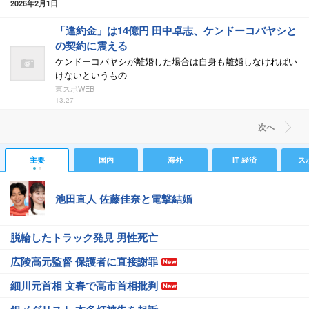
2026年2月1日
「違約金」は14億円 田中卓志、ケンドーコバヤシと
の契約に震える
ケンドーコバヤシが離婚した場合は自身も離婚しなければい
けないというもの
東スポWEB
13:27
次ヘ
主要
国内
海外
IT 経済
ス
池田直人 佐藤佳奈と電撃結婚
脱輪したトラック発見 男性死亡
広陵高元監督 保護者に直接謝罪
細川元首相 文春で高市首相批判