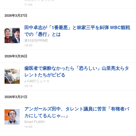
11:04
2026年3月27日
田中卓志が「1番最悪」と林家三平を糾弾 WBC観戦
での「愚行」とは
週刊女性PRIME
18:00
2026年3月26日
歯医者で麻酔なかったら「恐ろしい」山里亮太らタ
レントたちがビビる
J-CASTニュース
10:15
2026年3月21日
アンガールズ田中、タレント議員に苦言「有権者バ
カにしてるんじゃ…」
Smart FLASH
14:00