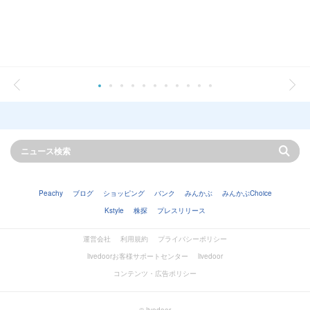
Peachy
ブログ
ショッピング
バンク
みんかぶ
みんかぶChoice
Kstyle
株探
プレスリリース
運営会社
利用規約
プライバシーポリシー
livedoorお客様サポートセンター
livedoor
コンテンツ・広告ポリシー