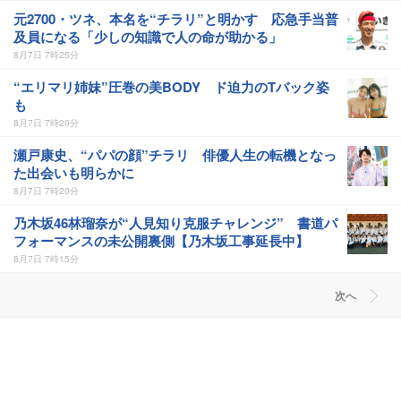
元2700・ツネ、本名を“チラリ”と明かす 応急手当普
及員になる「少しの知識で人の命が助かる」
8月7日 7時25分
“エリマリ姉妹”圧巻の美BODY ド迫力のTバック姿
も
8月7日 7時20分
瀬戸康史、“パパの顔”チラリ 俳優人生の転機となっ
た出会いも明らかに
8月7日 7時20分
乃木坂46林瑠奈が“人見知り克服チャレンジ” 書道パ
フォーマンスの未公開裏側【乃木坂工事延長中】
8月7日 7時15分
次へ