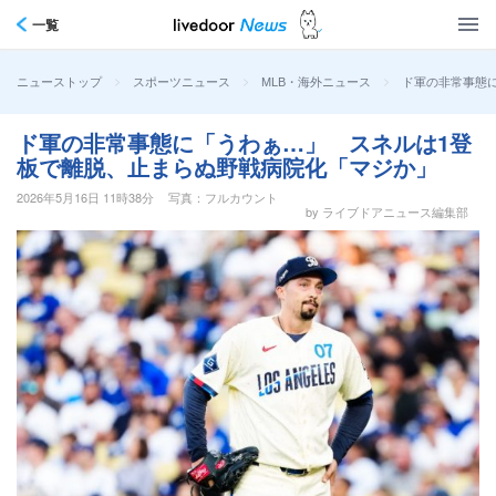
一覧
>
>
>
ド軍の非常事態
ニューストップ
スポーツニュース
MLB・海外ニュース
ド軍の非常事態に「うわぁ…」 スネルは1登
板で離脱、止まらぬ野戦病院化「マジか」
2026年5月16日 11時38分
写真：フルカウント
by ライブドアニュース編集部