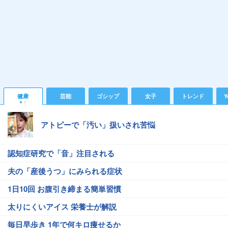
健康
芸能
ゴシップ
女子
トレンド
Y
アトピーで「汚い」扱いされ苦悩
認知症研究で「音」注目される
夫の「産後うつ」にみられる症状
1日10回 お腹引き締まる簡単習慣
太りにくいアイス 栄養士が解説
毎日早歩き 1年で何キロ痩せるか