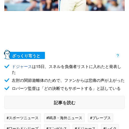
ざっくり言うと
ドジャース
は15日、スネルを負傷者リストに入れたと発表し
た
左肘の関節遊離体のためで、ファンからは悲痛の声が上がった
ロバーツ監督は「どの決断でもサポートする」と話している
記事を読む
#スポーツニュース
#MLB・海外ニュース
#ブレーブス
#ワールドシリーズ
#エンゼルス
#ドジャース
#レイク