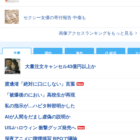
セクシー女優の寄付報告 中傷も
画像アクセスランキングをもっと見る
主要
国内
海外
IT 経済
ス
大量注文キャンセル43億円以上か
渡邊渚「絶対に口にしない」言葉
「被爆後のにおい」高校生が再現
私の指示が…ハビタ幹部明かした
AIが人間をだまし虚偽の説明か
USJハロウィン 衝撃グッズ発売へ
深夜アニメに喫煙描写 BPOで議論