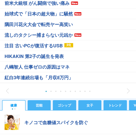
前米大統領 がん闘病で強い痛み
始球式で「日本の超大物」に騒然
隅田川花火大会で転売ヤー高笑い
流しのタクシー捕まらない元凶か
注目 古いPCが復活するUSB
HIKAKIN 第2子の誕生を発表
八嶋智人 仕事ゼロの原因はマネ
紅白3年連続出場も「月収8万円」
健康
芸能
ゴシップ
女子
トレンド
Y
キノコで血糖値スパイクを防ぐ