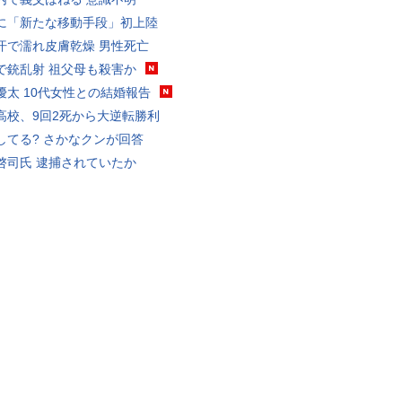
に「新たな移動手段」初上陸
汗で濡れ皮膚乾燥 男性死亡
で銃乱射 祖父母も殺害か
優太 10代女性との結婚報告
高校、9回2死から大逆転勝利
してる? さかなクンが回答
啓司氏 逮捕されていたか