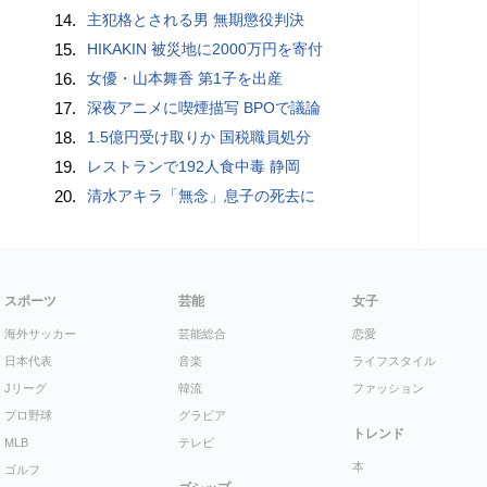
14.
主犯格とされる男 無期懲役判決
15.
HIKAKIN 被災地に2000万円を寄付
16.
女優・山本舞香 第1子を出産
17.
深夜アニメに喫煙描写 BPOで議論
18.
1.5億円受け取りか 国税職員処分
19.
レストランで192人食中毒 静岡
20.
清水アキラ「無念」息子の死去に
スポーツ
芸能
女子
海外サッカー
芸能総合
恋愛
日本代表
音楽
ライフスタイル
Jリーグ
韓流
ファッション
プロ野球
グラビア
トレンド
MLB
テレビ
本
ゴルフ