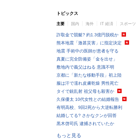
トピックス
主要
国内
海外
IT 経済
スポーツ
詐取金で競艇? 約1.3億円脱税か
熊本地震「激甚災害」に指定決定
地震 手術中の医師が患者を守る
真夏に完全防備姿「金を出せ」
敷地内で義父はねる 意識不明
京都に「新たな移動手段」初上陸
服は汗で濡れ皮膚乾燥 男性死亡
タイで銃乱射 祖父母も殺害か
久保優太 10代女性との結婚報告
有明高校、9回2死から大逆転勝利
結婚してる? さかなクンが回答
黒木啓司氏 逮捕されていたか
もっと見る