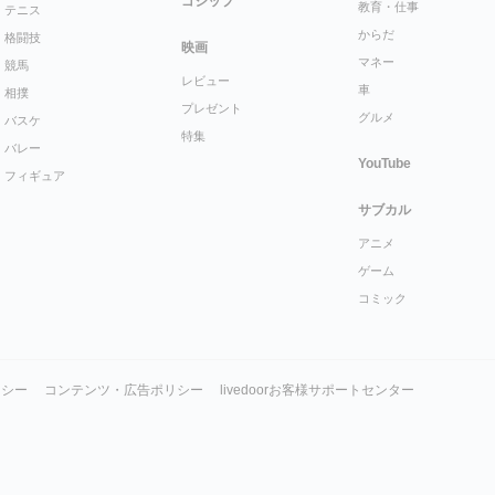
ゴシップ
教育・仕事
テニス
からだ
格闘技
映画
マネー
競馬
レビュー
車
相撲
プレゼント
グルメ
バスケ
特集
バレー
YouTube
フィギュア
サブカル
アニメ
ゲーム
コミック
リシー
コンテンツ・広告ポリシー
livedoorお客様サポートセンター