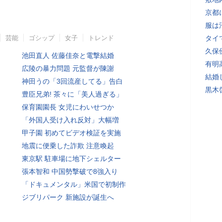
京都
服は
芸能
ゴシップ
女子
トレンド
タイ
久保
池田直人 佐藤佳奈と電撃結婚
有明
広陵の暴力問題 元監督が陳謝
結婚
神田うの「3回流産してる」告白
黒木
豊臣兄弟! 茶々に「美人過ぎる」
保育園園長 女児にわいせつか
「外国人受け入れ反対」大幅増
甲子園 初めてビデオ検証を実施
地震に便乗した詐欺 注意喚起
東京駅 駐車場に地下シェルター
張本智和 中国勢撃破で8強入り
「ドキュメンタル」米国で初制作
ジブリパーク 新施設が誕生へ