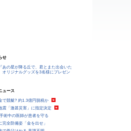
らせ
『あの星が降る丘で、君とまた出会いた
』オリジナルグッズを3名様にプレゼン
ニュース
金で競艇? 約1.3億円脱税か
地震「激甚災害」に指定決定
 手術中の医師が患者を守る
に完全防備姿「金を出せ」
内で義父はねる 意識不明