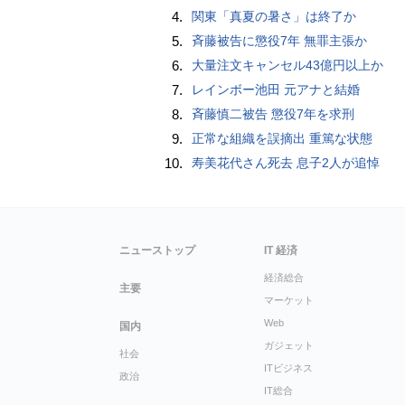
4.
関東「真夏の暑さ」は終了か
5.
斉藤被告に懲役7年 無罪主張か
6.
大量注文キャンセル43億円以上か
7.
レインボー池田 元アナと結婚
8.
斉藤慎二被告 懲役7年を求刑
9.
正常な組織を誤摘出 重篤な状態
10.
寿美花代さん死去 息子2人が追悼
ニューストップ
IT 経済
経済総合
主要
マーケット
Web
国内
ガジェット
社会
ITビジネス
政治
IT総合