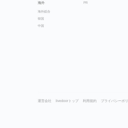
海外
PR
海外総合
韓国
中国
運営会社
livedoorトップ
利用規約
プライバシーポ