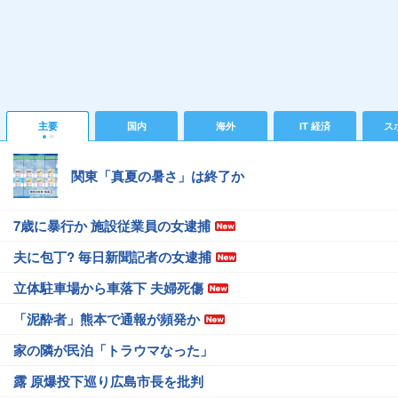
主要
国内
海外
IT 経済
ス
関東「真夏の暑さ」は終了か
7歳に暴行か 施設従業員の女逮捕
夫に包丁? 毎日新聞記者の女逮捕
立体駐車場から車落下 夫婦死傷
「泥酔者」熊本で通報が頻発か
家の隣が民泊「トラウマなった」
露 原爆投下巡り広島市長を批判