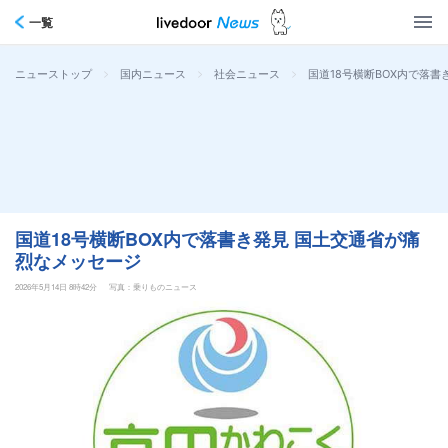
一覧
>
>
>
国道18号横断BOX内で落
ニューストップ
国内ニュース
社会ニュース
国道18号横断BOX内で落書き発見 国土交通省が痛
烈なメッセージ
2026年5月14日 8時42分
写真：乗りものニュース