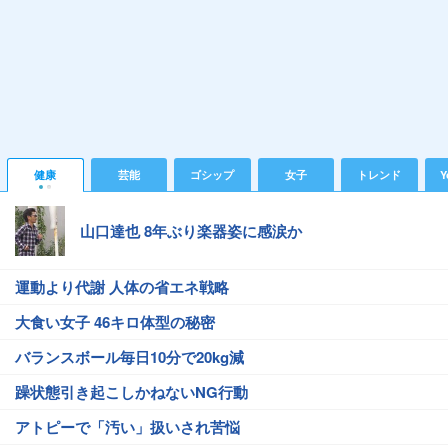
健康
芸能
ゴシップ
女子
トレンド
Y
山口達也 8年ぶり楽器姿に感涙か
運動より代謝 人体の省エネ戦略
大食い女子 46キロ体型の秘密
バランスボール毎日10分で20kg減
躁状態引き起こしかねないNG行動
アトピーで「汚い」扱いされ苦悩