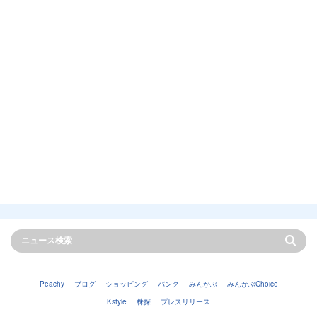
Peachy
ブログ
ショッピング
バンク
みんかぶ
みんかぶChoice
Kstyle
株探
プレスリリース