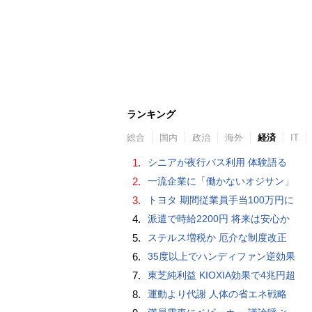
ランキング
総合
国内
政治
海外
経済
IT
1.
シニアが夜行バス利用 体験語る
2.
一流企業に「働かないオジサン」
3.
トヨタ 期間従業員手当100万円に
4.
派遣で時給2200円 将来は安心か
5.
ステルス増税か 厄介な制度改正
6.
35度以上でハンディファン逆効果
7.
東芝純利益 KIOXIA効果で4兆円超
8.
運動より代謝 人体の省エネ戦略