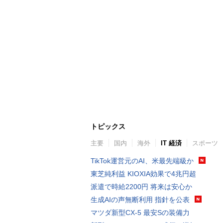
トピックス
主要
国内
海外
IT 経済
スポーツ
TikTok運営元のAI、米最先端級か
東芝純利益 KIOXIA効果で4兆円超
派遣で時給2200円 将来は安心か
生成AIの声無断利用 指針を公表
マツダ新型CX-5 最安Sの装備力