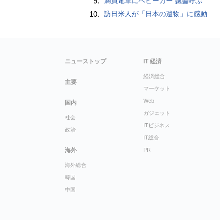
9.
満員電車にベビーカー 議論呼ぶ
10.
訪日米人が「日本の遺物」に感動
ニューストップ
IT 経済
経済総合
主要
マーケット
Web
国内
ガジェット
社会
ITビジネス
政治
IT総合
海外
PR
海外総合
韓国
中国