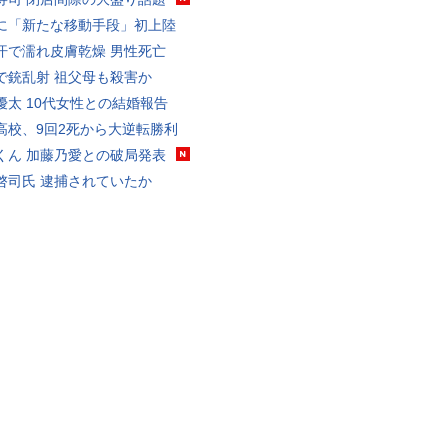
に「新たな移動手段」初上陸
汗で濡れ皮膚乾燥 男性死亡
で銃乱射 祖父母も殺害か
優太 10代女性との結婚報告
高校、9回2死から大逆転勝利
くん 加藤乃愛との破局発表
啓司氏 逮捕されていたか