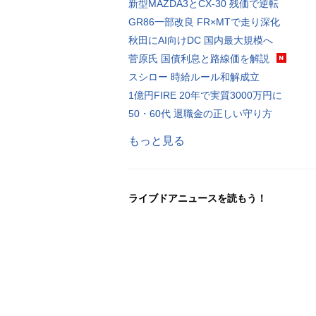
新型MAZDA3とCX-30 残価で逆転
GR86一部改良 FR×MTで走り深化
秋田にAI向けDC 国内最大規模へ
菅原氏 国債利息と路線価を解説
スシロー 時給ルール和解成立
1億円FIRE 20年で実質3000万円に
50・60代 退職金の正しい守り方
もっと見る
ライブドアニュースを読もう！