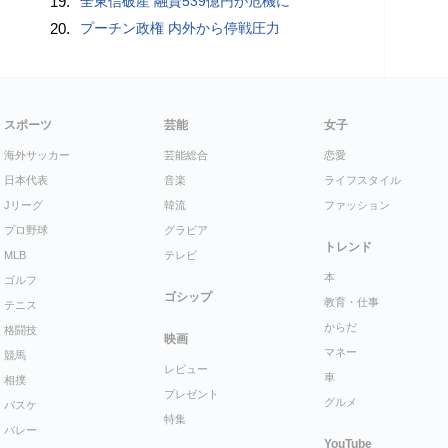
19.
全東信破産 融資539億円が危機に
20.
プーチン政権 内外から停戦圧力
スポーツ
芸能
女子
海外サッカー
芸能総合
恋愛
日本代表
音楽
ライフスタイル
Jリーグ
韓流
ファッション
プロ野球
グラビア
トレンド
MLB
テレビ
本
ゴルフ
ゴシップ
教育・仕事
テニス
からだ
格闘技
映画
マネー
競馬
レビュー
車
相撲
プレゼント
グルメ
バスケ
特集
バレー
YouTube