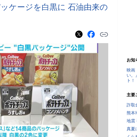
パッケージを白黒に 石油由来の
お知
映画
い。
ト！
主要
詐取
熊本
地震
真夏
くら