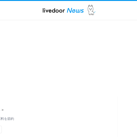
ス
>
原料を節約