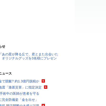
らせ
『あの星が降る丘で、君とまた出会いた
』オリジナルグッズを3名様にプレゼン
ニュース
金で競艇? 約1.3億円脱税か
地震「激甚災害」に指定決定
 手術中の医師が患者を守る
に完全防備姿「金を出せ」
寿司 閉店間際の大盛り話題