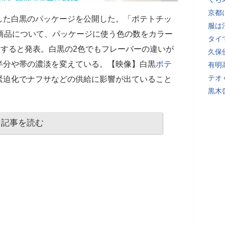
京都
した白黒のパッケージを公開した。「ポテトチッ
服は
商品について、パッケージに使う色の数をカラー
タイ
更すると発表。白黒の2色でもフレーバーの違いが
久保
半分や帯の濃淡を変えている。【映像】白黒
ポテ
有明
テオ
緊迫化でナフサなどの供給に影響が出ていること
黒木
記事を読む