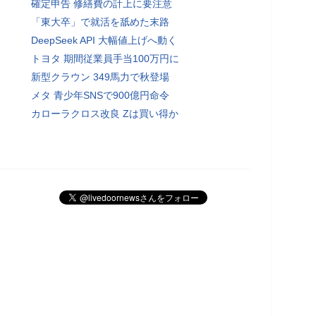
確定申告 修繕費の計上に要注意
「東大卒」で就活を舐めた末路
DeepSeek API 大幅値上げへ動く
トヨタ 期間従業員手当100万円に
新型クラウン 349馬力で秋登場
メタ 青少年SNSで900億円命令
カローラクロス改良 Zは買い得か