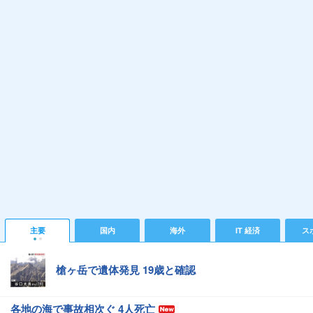
主要
国内
海外
IT 経済
ス
槍ヶ岳で遺体発見 19歳と確認
各地の海で事故相次ぐ 4人死亡