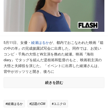
5月11日、女優・
綾瀬はるか
が、都内でおこなわれた映画『箱
の中の羊』の完成披露試写会に出席した。同作では、お笑い
コンビ・千鳥の大悟とW主演を務めた綾瀬。映画『海街
diary』でタッグを組んだ是枝裕和監督のもと、映画初主演の
大悟と夫婦役を演じた。「イベントに出席した綾瀬さんは、
背中がガッツリと開き、後ろに
続きを読む
#綾瀬はるか
#話題のCM
#ユニクロ