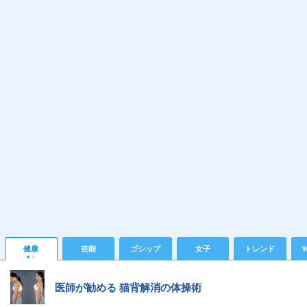
健康
芸能
ゴシップ
女子
トレンド
Y
医師が勧める 猫背解消の体操術