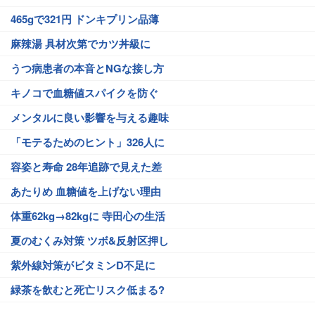
465gで321円 ドンキプリン品薄
麻辣湯 具材次第でカツ丼級に
うつ病患者の本音とNGな接し方
キノコで血糖値スパイクを防ぐ
メンタルに良い影響を与える趣味
「モテるためのヒント」326人に
容姿と寿命 28年追跡で見えた差
あたりめ 血糖値を上げない理由
体重62kg→82kgに 寺田心の生活
夏のむくみ対策 ツボ&反射区押し
紫外線対策がビタミンD不足に
緑茶を飲むと死亡リスク低まる?