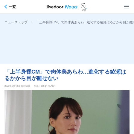
一覧
>
「上半身裸CM」で肉体美あらわ…進化する綾瀬はるかから目が離
ニューストップ
「上半身裸CM」で肉体美あらわ…進化する綾瀬は
るかから目が離せない
2026年5月13日 18時50分
写真：Smart FLASH