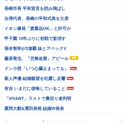
長崎市長 平和宣言を読み飛ばし
台湾代表、長崎の平和式典を欠席
イオン爆発「貴重品OK」と許可か
甲子園 10年ぶりに初戦で姿消す
張本智和が2連覇 妹とアベックV
藤原竜也、「労務改善」アピール
ドン小西「いつ心臓止まっても」
新人声優 結婚願望を吐露し反響
有吉 いまだに後悔していること
「VIVANT」ラストで裏切り者判明
重岡大毅&濱田崇裕 結婚W発表