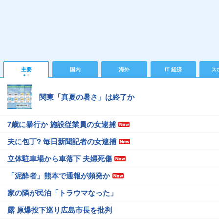
主要
国内
海外
IT 経済
ス
関東「真夏の暑さ」は終了か
7歳に暴行か 施設従業員の女逮捕
夫に包丁? 毎日新聞記者の女逮捕
立体駐車場から車落下 夫婦死傷
「泥酔者」熊本で通報が頻発か
家の隣が民泊「トラウマなった」
露 原爆投下巡り広島市長を批判