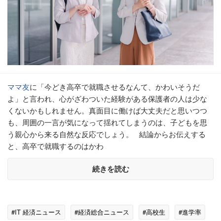
ママ友
に「今どき高卒で就職させるなんて、かわいそうだ
よ」と言われ、心がざわついた経験がある保護者の人は少な
くないかもしれません。真面目に働けば大丈夫だと思いつつ
も、周囲の一言が気になって揺れてしまうのは、子どもを思
う親心から来る自然な反応でしょう。 結論からお伝えする
と、高卒で就職するのはかわ
続きを読む
#IT 経済ニュース
#経済総合ニュース
#高校生
#進学率