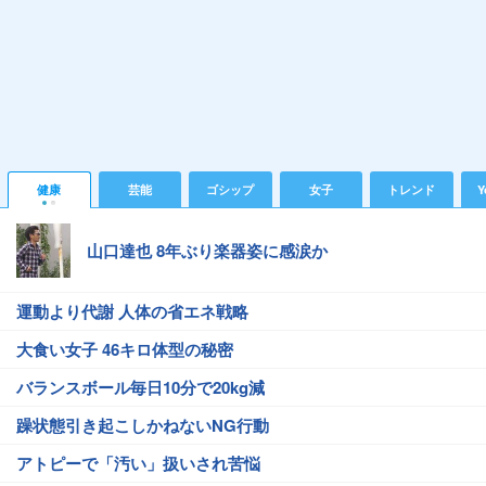
健康
芸能
ゴシップ
女子
トレンド
Y
山口達也 8年ぶり楽器姿に感涙か
運動より代謝 人体の省エネ戦略
大食い女子 46キロ体型の秘密
バランスボール毎日10分で20kg減
躁状態引き起こしかねないNG行動
アトピーで「汚い」扱いされ苦悩