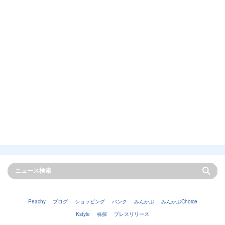
Peachy
ブログ
ショッピング
バンク
みんかぶ
みんかぶChoice
Kstyle
株探
プレスリリース