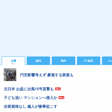
主要
国内
海外
IT 経済
ス
円安影響考えず 豪遊する家庭も
北日本 お盆に台風15号直撃も
子ども追い マンションへ侵入か
在留資格なし 越人が惨事起こす