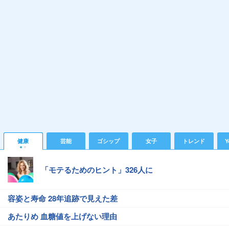
健康
芸能
ゴシップ
女子
トレンド
Y
「モテるためのヒント」326人に
容姿と寿命 28年追跡で見えた差
あたりめ 血糖値を上げない理由