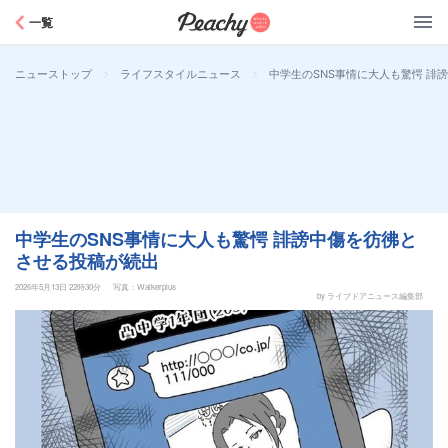
Peachy
一覧
>
>
中学生のSNS事情に大人も驚愕 誹
ニューストップ
ライフスタイルニュース
中学生のSNS事情に大人も驚愕 誹謗中傷を彷彿と
させる投稿が続出
2026年5月13日 22時30分
写真：Walkerplus
by ライブドアニュース編集部