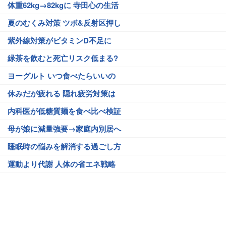
体重62kg→82kgに 寺田心の生活
夏のむくみ対策 ツボ&反射区押し
紫外線対策がビタミンD不足に
緑茶を飲むと死亡リスク低まる?
ヨーグルト いつ食べたらいいの
休みだが疲れる 隠れ疲労対策は
内科医が低糖質麺を食べ比べ検証
母が娘に減量強要→家庭内別居へ
睡眠時の悩みを解消する過ごし方
運動より代謝 人体の省エネ戦略