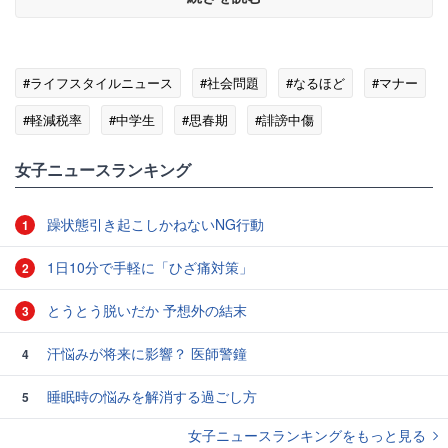
#ライフスタイルニュース
#社会問題
#なるほど
#マナー
#軽減税率
#中学生
#思春期
#誹謗中傷
女子ニュースランキング
躁状態引き起こしかねないNG行動
1
1日10分で手軽に「ひざ痛対策」
2
とうとう脱いだか 予想外の結末
3
汗悩みが将来に影響？ 医師警鐘
4
睡眠時の悩みを解消する過ごし方
5
女子ニュースランキングをもっと見る