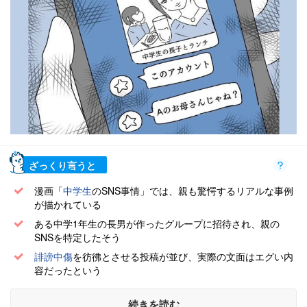
ざっくり言うと
漫画「
中学生
のSNS事情」では、親も驚愕するリアルな事例
が描かれている
ある中学1年生の長男が作ったグループに招待され、親の
SNSを特定したそう
誹謗中傷
を彷彿とさせる投稿が並び、実際の文面はエグい内
容だったという
続きを読む