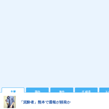
主要
国内
海外
IT 経済
ス
「泥酔者」熊本で通報が頻発か