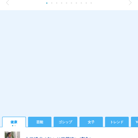
健康
芸能
ゴシップ
女子
トレンド
Y