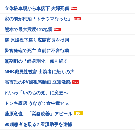
立体駐車場から車落下 夫婦死傷
家の隣が民泊「トラウマなった」
熊本で最大震度4の地震
露 原爆投下巡り広島市長を批判
警官発砲で死亡 直前に不審行動
無期刑の「終身刑化」傾向続く
NHK職員性被害 出演者に怒りの声
高市氏のPV風視察動画 立憲激怒
れいわ「いのちの党」に変更へ
ドンキ露店 うなぎで食中毒14人
藤原竜也、「労務改善」アピール
90歳患者を殴る? 看護助手を逮捕