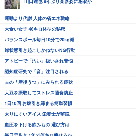
山口達也 8年ぶり楽器姿に感涙か
運動より代謝 人体の省エネ戦略
大食い女子 46キロ体型の秘密
バランスボール毎日10分で20kg減
躁状態引き起こしかねないNG行動
アトピーで「汚い」扱いされ苦悩
認知症研究で「音」注目される
夫の「産後うつ」にみられる症状
大豆を摂取してストレス過食防止
1日10回 お腹引き締まる簡単習慣
太りにくいアイス 栄養士が解説
血圧を下げる飲みもの 選び方は
毎日早歩き 1年で何キロ痩せるか