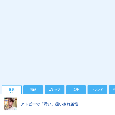
健康
芸能
ゴシップ
女子
トレンド
Y
アトピーで「汚い」扱いされ苦悩