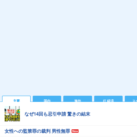
主要
国内
海外
IT 経済
ス
なぜ14回も忌引申請 驚きの結末
女性への監禁罪の裁判 男性無罪