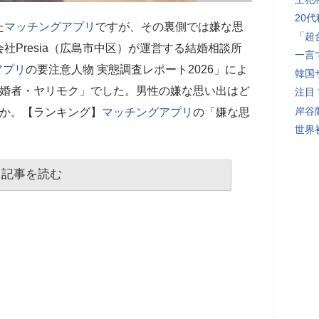
20
た
マッチングアプリ
ですが、その裏側では嫌な思
「超
社Presia（広島市中区）が運営する結婚相談所
一言
アプリ
の要注意人物 実態調査レポート2026」によ
韓国
既婚者・ヤリモク」でした。男性の嫌な思い出はど
注目
岸谷
うか。【ランキング】
マッチングアプリ
の「嫌な思
世界初
記事を読む