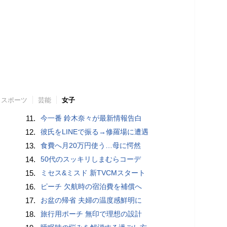
スポーツ
芸能
女子
11.
今一番 鈴木奈々が最新情報告白
12.
彼氏をLINEで振る→修羅場に遭遇
13.
食費へ月20万円使う…母に愕然
14.
50代のスッキリしまむらコーデ
15.
ミセス&ミスド 新TVCMスタート
16.
ピーチ 欠航時の宿泊費を補償へ
17.
お盆の帰省 夫婦の温度感鮮明に
18.
旅行用ポーチ 無印で理想の設計