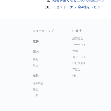
9.
残暑を乗り切る…50代涼感コーデ
10.
ミセスドーナツ 全4種をレビュー
ニューストップ
IT 経済
経済総合
主要
マーケット
Web
国内
ガジェット
社会
ITビジネス
政治
IT総合
海外
PR
海外総合
韓国
中国