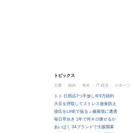
トピックス
主要
国内
海外
IT 経済
スポーツ
トト 日用品7つ手放し年9万節約
大豆を摂取してストレス過食防止
彼氏をLINEで振る→修羅場に遭遇
毎日早歩き 1年で何キロ痩せるか
あいぱく 34ブランドで大阪開幕