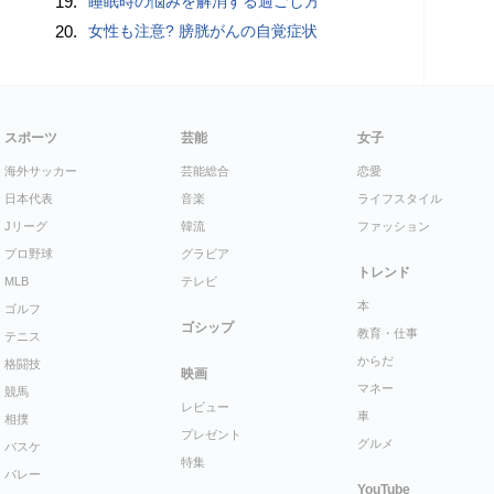
19.
睡眠時の悩みを解消する過ごし方
20.
女性も注意? 膀胱がんの自覚症状
スポーツ
芸能
女子
海外サッカー
芸能総合
恋愛
日本代表
音楽
ライフスタイル
Jリーグ
韓流
ファッション
プロ野球
グラビア
トレンド
MLB
テレビ
本
ゴルフ
ゴシップ
教育・仕事
テニス
からだ
格闘技
映画
マネー
競馬
レビュー
車
相撲
プレゼント
グルメ
バスケ
特集
バレー
YouTube