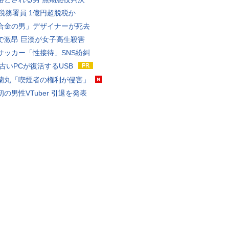
代税務署員 1億円超脱税か
合金の男」デザイナーが死去
で激昂 巨漢が女子高生殺害
サッカー「性接待」SNS紛糾
 古いPCが復活するUSB
蘭丸「喫煙者の権利が侵害」
の男性VTuber 引退を発表