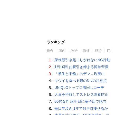
ランキング
総合
国内
政治
海外
経済
IT
1.
躁状態引き起こしかねないNG行動
2.
1日10回 お腹引き締まる簡単習慣
3.
「学生と不倫」のデマ→現実に
4.
キウイを食べる際の3つの注意点
5.
UNIQLOトップス着回しコーデ
6.
大豆を摂取してストレス過食防止
7.
50代女性 誕生日に菓子店で絶句
8.
毎日早歩き 1年で何キロ痩せるか