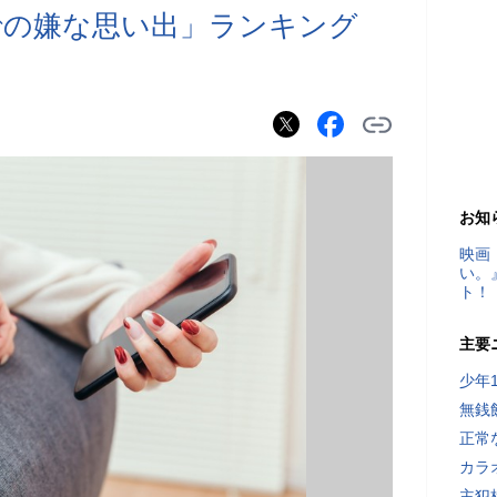
での嫌な思い出」ランキング
お知
映画
い。
ト！
主要
少年
無銭
正常
カラ
主犯