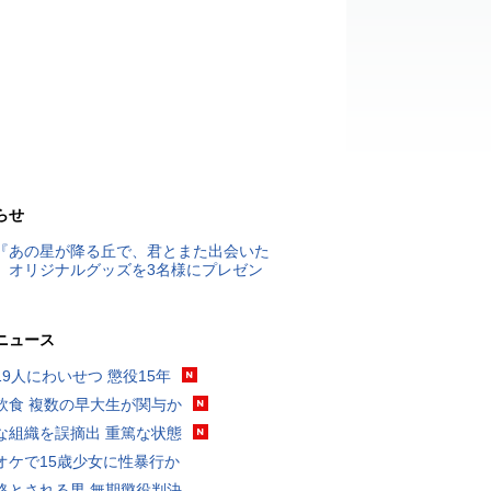
らせ
『あの星が降る丘で、君とまた出会いた
』オリジナルグッズを3名様にプレゼン
ニュース
19人にわいせつ 懲役15年
飲食 複数の早大生が関与か
な組織を誤摘出 重篤な状態
オケで15歳少女に性暴行か
格とされる男 無期懲役判決