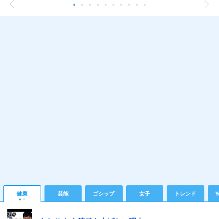
健康
芸能
ゴシップ
女子
トレンド
Y