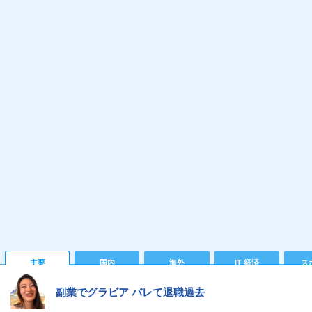
主要
国内
海外
IT 経済
ス
副業でグラビア バレて退職過去