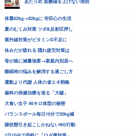
あたりめ 血糖値を上げない理由
体重62kg→82kgに 寺田心の生活
夏のむくみ対策 ツボ&反射区押し
紫外線対策がビタミンD不足に
休みだが疲れる 隠れ疲労対策は
母が娘に減量強要→家庭内別居へ
睡眠時の悩みを解消する過ごし方
運動より代謝 人体の省エネ戦略
歯科の保健治療を巡る「大嘘」
大食い女子 46キロ体型の秘密
バランスボール毎日10分で20kg減
躁状態引き起こしかねないNG行動
1日10分で手軽に「ひざ痛対策」