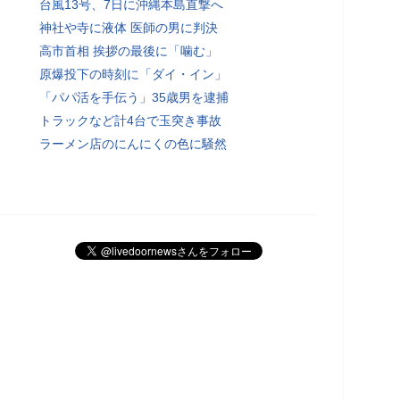
台風13号、7日に沖縄本島直撃へ
神社や寺に液体 医師の男に判決
高市首相 挨拶の最後に「噛む」
原爆投下の時刻に「ダイ・イン」
「パパ活を手伝う」35歳男を逮捕
トラックなど計4台で玉突き事故
ラーメン店のにんにくの色に騒然