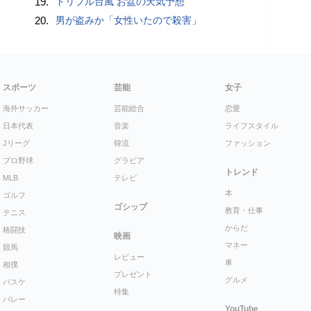
19.
トリプル台風 お盆の天気予想
20.
男が盗みか「女性いたので殺害」
スポーツ
芸能
女子
海外サッカー
芸能総合
恋愛
日本代表
音楽
ライフスタイル
Jリーグ
韓流
ファッション
プロ野球
グラビア
トレンド
MLB
テレビ
本
ゴルフ
ゴシップ
教育・仕事
テニス
からだ
格闘技
映画
マネー
競馬
レビュー
車
相撲
プレゼント
グルメ
バスケ
特集
バレー
YouTube