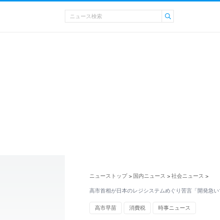
ニューストップ
国内ニュース
社会ニュース
>
>
>
高市首相が日本のレジシステムめぐり苦言「開発急い
高市早苗
消費税
時事ニュース