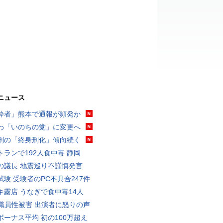
ニュース
酔者」熊本で通報が頻発か
わ「いのちの党」に変更へ
刑の「終身刑化」傾向続く
トランで192人食中毒 静岡
の議長 地震巡り不謹慎発言
試験 受験者のPC不具合247件
キ露店 うなぎで食中毒14人
K職員性被害 出演者に怒りの声
ボーナス平均 初の100万超え