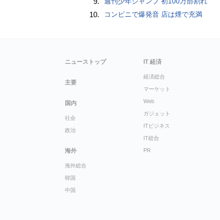
9.
週刊少年ジャンプ 初100万部割れ
10.
コンビニで爆発音 店は煙で充満
ニューストップ
IT 経済
経済総合
主要
マーケット
Web
国内
ガジェット
社会
ITビジネス
政治
IT総合
海外
PR
海外総合
韓国
中国