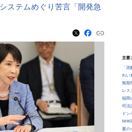
システムめぐり苦言「開発急
主要
「泥
れい
無期
レス
福岡
司法
ドン
NH
夏の