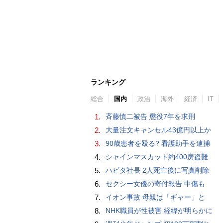
ランキング
総合
国内
政治
海外
経済
IT
1.
斉藤慎二被告 懲役7年を求刑
2.
大量注文キャンセル43億円以上か
3.
90歳患者を殴る? 看護助手を逮捕
4.
シャインマスカット約400房盗難
5.
ハビタ社長 2人死亡後に写真削除
6.
セクシー女優の寄付報告 中傷も
7.
イオン事故 母親は「ギャー」と
8.
NHK職員が性被害 経緯が明らかに