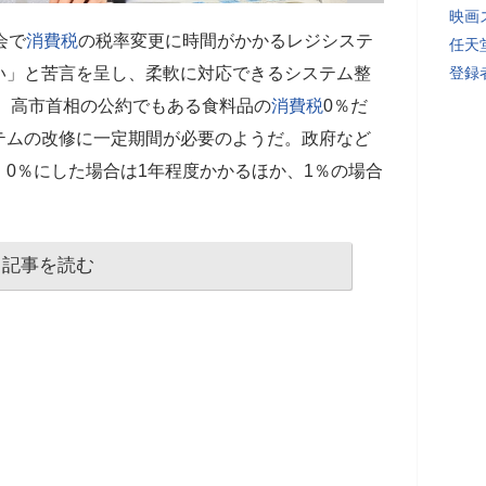
映画
会で
消費税
の税率変更に時間がかかるレジシステ
任天
い」と苦言を呈し、柔軟に対応できるシステム整
登録者
 高市首相の公約でもある食料品の
消費税
0％だ
テムの改修に一定期間が必要のようだ。政府など
0％にした場合は1年程度かかるほか、1％の場合
記事を読む