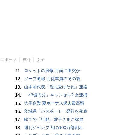
スポーツ
芸能
女子
11.
ロケットの残骸 月面に衝突か
12.
ソープ通報 元従業員のその後
13.
山本前代表「洗礼受けたね」連絡
14.
「43億円分」キャンセル? 女逮捕
15.
大手企業 夏ボーナス過去最高額
16.
茨城県「パスポート」発行を発表
17.
駅での「行動」愛子さまに称賛
18.
週刊ジャンプ 初の100万部割れ