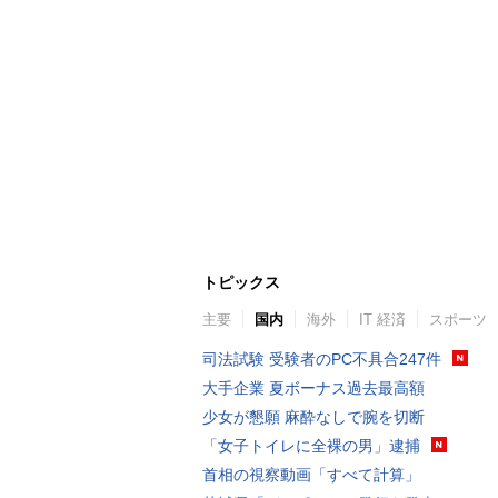
トピックス
主要
国内
海外
IT 経済
スポーツ
司法試験 受験者のPC不具合247件
大手企業 夏ボーナス過去最高額
少女が懇願 麻酔なしで腕を切断
「女子トイレに全裸の男」逮捕
首相の視察動画「すべて計算」