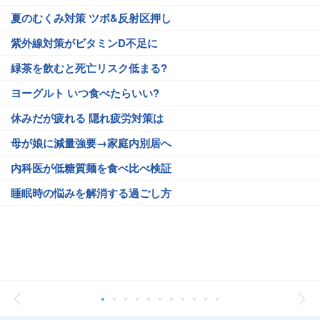
夏のむくみ対策 ツボ&反射区押し
紫外線対策がビタミンD不足に
緑茶を飲むと死亡リスク低まる?
ヨーグルト いつ食べたらいい?
休みだが疲れる 隠れ疲労対策は
母が娘に減量強要→家庭内別居へ
内科医が低糖質麺を食べ比べ検証
睡眠時の悩みを解消する過ごし方