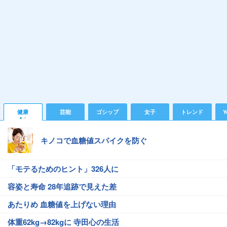
健康
芸能
ゴシップ
女子
トレンド
Y
キノコで血糖値スパイクを防ぐ
「モテるためのヒント」326人に
容姿と寿命 28年追跡で見えた差
あたりめ 血糖値を上げない理由
体重62kg→82kgに 寺田心の生活