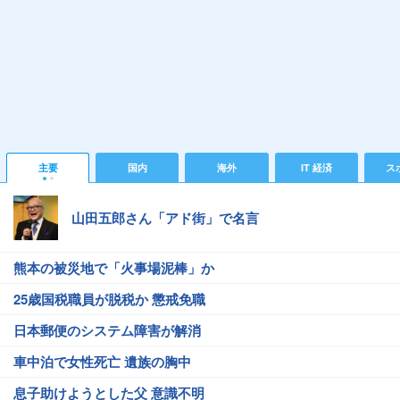
主要
国内
海外
IT 経済
ス
山田五郎さん「アド街」で名言
熊本の被災地で「火事場泥棒」か
25歳国税職員が脱税か 懲戒免職
日本郵便のシステム障害が解消
車中泊で女性死亡 遺族の胸中
息子助けようとした父 意識不明