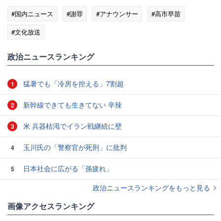
#国内ニュース
#謝罪
#アナウンサー
#高市早苗
#文化放送
政治ニュースランキング
猛暑でも「冷房を控える」7割超
1
新幹線できても生きてない 辛辣
2
米 兵器枯渇でイラン戦継続に壁
3
玉川氏の「警察官が死刑」に批判
4
日本社会に広がる「孫疲れ」
5
政治ニュースランキングをもっと見る
画像アクセスランキング