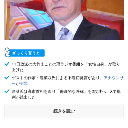
ざっくり言うと
11日放送の大竹まことの冠ラジオ番組を「女性自身」が取り
上げた
ゲストの作家・適菜収氏による不適切発言があり、
アナウンサ
ー
が
謝罪
適菜氏は高市首相を巡り「侮蔑的な呼称」を2度述べ、Xで批
判が続出した
続きを読む