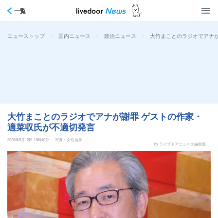
一覧
>
>
>
大竹まことのラジオでアナが
ニューストップ
国内ニュース
政治ニュース
大竹まことのラジオでアナが謝罪 ゲストの作家・
適菜収氏が不適切発言
2026年5月12日 13時40分
写真：女性自身
by ライブドアニュース編集部