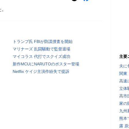
た。
トランプ氏 FBIが防諜捜査を開始
マリナーズ 乱闘騒動で監督退場
マイコラス 代打でスクイズ成功
主要
新作MCUにNARUTOのポスター登場
夫に
Netflix ケイジ主演作紛失で提訴
関東
高速
立体
高市
家の
九州
熊本
露 