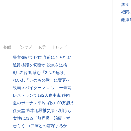
無期
福岡
藤原
芸能
ゴシップ
女子
トレンド
警官発砲で死亡 直前に不審行動
道路標識を切断か 役員を送検
8月の台風 潜む「2つの危険」
れいわ「いのちの党」に変更へ
映画スパイダーマン ソニー最高
レストランで192人食中毒 静岡
夏のボーナス平均 初の100万超え
任天堂 熊本地震被災者へ対応も
女性はねる「無呼吸」治療せず
志らく コア層との溝深まるか