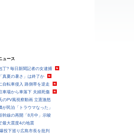
ニュース
包丁? 毎日新聞記者の女逮捕
「真夏の暑さ」は終了か
に自転車侵入 路側帯を逆走
駐車場から車落下 夫婦死傷
氏のPV風視察動画 立憲激怒
隣が民泊「トラウマなった」
新幹線の再開「8月中」示唆
で最大震度4の地震
原爆投下巡り広島市長を批判