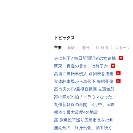
トピックス
主要
国内
海外
IT 経済
スポーツ
夫に包丁? 毎日新聞記者の女逮捕
関東「真夏の暑さ」は終了か
高速に自転車侵入 路側帯を逆走
立体駐車場から車落下 夫婦死傷
高市氏のPV風視察動画 立憲激怒
家の隣が民泊「トラウマなった」
九州新幹線の再開「8月中」示唆
熊本で最大震度4の地震
露 原爆投下巡り広島市長を批判
無期刑の「終身刑化」傾向続く