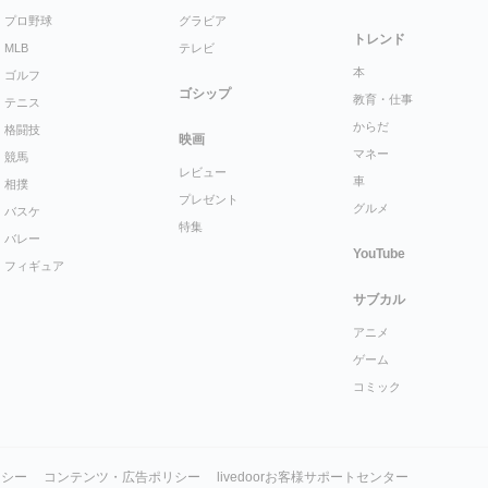
プロ野球
グラビア
トレンド
MLB
テレビ
本
ゴルフ
ゴシップ
教育・仕事
テニス
からだ
格闘技
映画
マネー
競馬
レビュー
車
相撲
プレゼント
グルメ
バスケ
特集
バレー
YouTube
フィギュア
サブカル
アニメ
ゲーム
コミック
リシー
コンテンツ・広告ポリシー
livedoorお客様サポートセンター