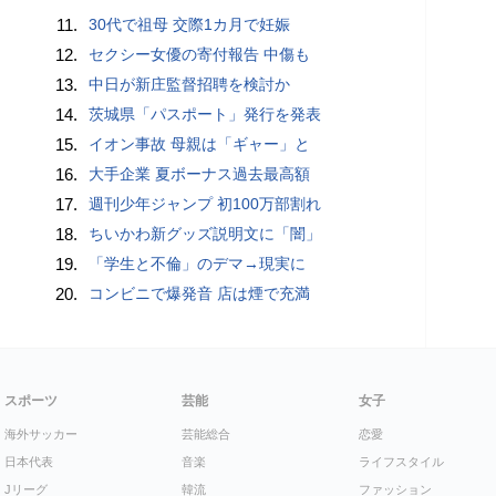
11.
30代で祖母 交際1カ月で妊娠
12.
セクシー女優の寄付報告 中傷も
13.
中日が新庄監督招聘を検討か
14.
茨城県「パスポート」発行を発表
15.
イオン事故 母親は「ギャー」と
16.
大手企業 夏ボーナス過去最高額
17.
週刊少年ジャンプ 初100万部割れ
18.
ちいかわ新グッズ説明文に「闇」
19.
「学生と不倫」のデマ→現実に
20.
コンビニで爆発音 店は煙で充満
スポーツ
芸能
女子
海外サッカー
芸能総合
恋愛
日本代表
音楽
ライフスタイル
Jリーグ
韓流
ファッション