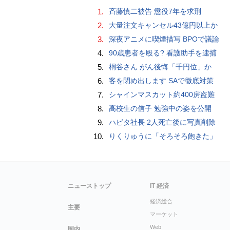
1.
斉藤慎二被告 懲役7年を求刑
2.
大量注文キャンセル43億円以上か
3.
深夜アニメに喫煙描写 BPOで議論
4.
90歳患者を殴る? 看護助手を逮捕
5.
桐谷さん がん後悔「千円位」か
6.
客を閉め出します SAで徹底対策
7.
シャインマスカット約400房盗難
8.
高校生の信子 勉強中の姿を公開
9.
ハビタ社長 2人死亡後に写真削除
10.
りくりゅうに「そろそろ飽きた」
ニューストップ
IT 経済
経済総合
主要
マーケット
Web
国内