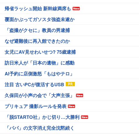
帰省ラッシュ開始 新幹線満席も
覆面かぶってガソスタ強盗未遂か
「盗撮がクセに」教員の男逮捕
なぜ避難後に再入館できたのか
女児にAV見せわいせつ? 75歳逮捕
訪日米人が「日本の遺物」に感動
AI予約に店側激怒「もはやテロ」
注目 古いPCが復活するUSB
久保田が小声の会で「大声主張」
プリキュア 撮影ルールを発表
「脱STARTO社」かじ切り…大勝利
「パパ」の文字消え完全沈黙続く