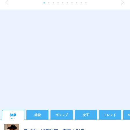
健康
芸能
ゴシップ
女子
トレンド
Y