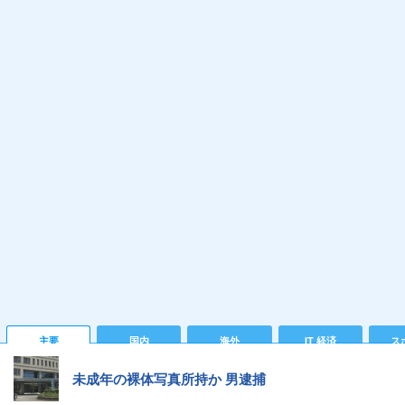
主要
国内
海外
IT 経済
ス
未成年の裸体写真所持か 男逮捕