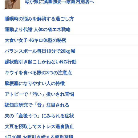
母が娘に減量強要→家庭内別居へ
睡眠時の悩みを解消する過ごし方
運動より代謝 人体の省エネ戦略
大食い女子 46キロ体型の秘密
バランスボール毎日10分で20kg減
躁状態引き起こしかねないNG行動
キウイを食べる際の3つの注意点
脳梗塞になりやすい人の特徴
アトピーで「汚い」扱いされ苦悩
認知症研究で「音」注目される
夫の「産後うつ」にみられる症状
大豆を摂取してストレス過食防止
1日10回 お腹引き締まる簡単習慣