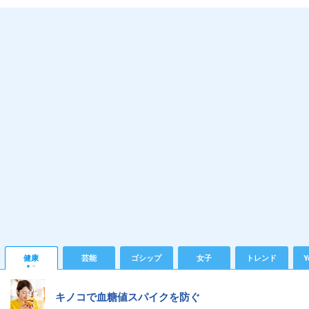
健康
芸能
ゴシップ
女子
トレンド
Y
キノコで血糖値スパイクを防ぐ