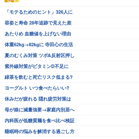
「モテるためのヒント」326人に
容姿と寿命 28年追跡で見えた差
あたりめ 血糖値を上げない理由
体重62kg→82kgに 寺田心の生活
夏のむくみ対策 ツボ&反射区押し
紫外線対策がビタミンD不足に
緑茶を飲むと死亡リスク低まる?
ヨーグルト いつ食べたらいい?
休みだが疲れる 隠れ疲労対策は
母が娘に減量強要→家庭内別居へ
内科医が低糖質麺を食べ比べ検証
睡眠時の悩みを解消する過ごし方