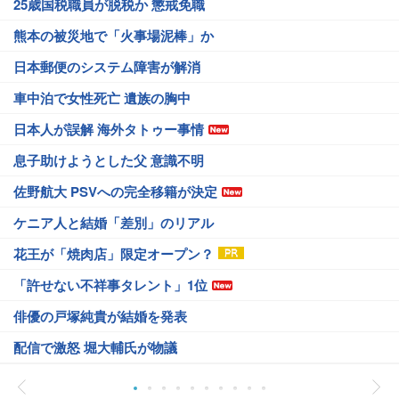
25歳国税職員が脱税か 懲戒免職
熊本の被災地で「火事場泥棒」か
日本郵便のシステム障害が解消
車中泊で女性死亡 遺族の胸中
日本人が誤解 海外タトゥー事情
息子助けようとした父 意識不明
佐野航大 PSVへの完全移籍が決定
ケニア人と結婚「差別」のリアル
花王が「焼肉店」限定オープン？
「許せない不祥事タレント」1位
俳優の戸塚純貴が結婚を発表
配信で激怒 堀大輔氏が物議