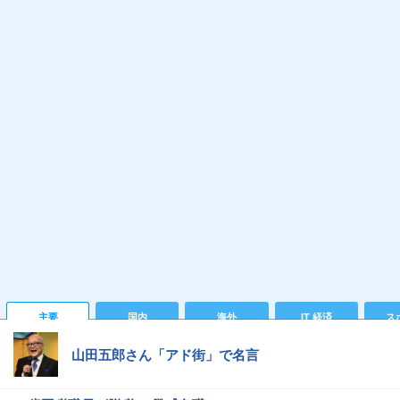
主要
国内
海外
IT 経済
ス
山田五郎さん「アド街」で名言