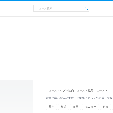
ニューストップ
国内ニュース
政治ニュース
>
>
>
愛犬が歯石除去の手術中に急死「カルテの矛盾」突き
裁判
相談
血圧
モニター
家族
教科書
福岡県