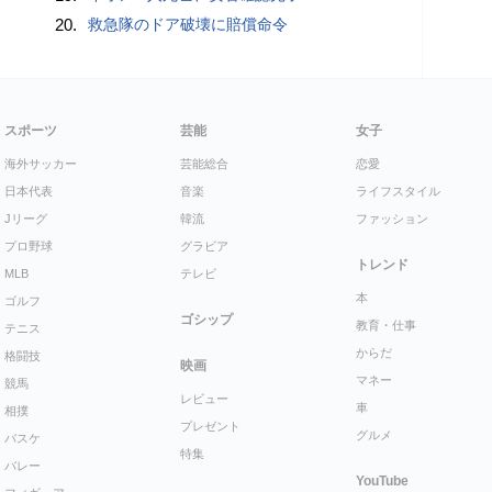
20.
救急隊のドア破壊に賠償命令
スポーツ
芸能
女子
海外サッカー
芸能総合
恋愛
日本代表
音楽
ライフスタイル
Jリーグ
韓流
ファッション
プロ野球
グラビア
トレンド
MLB
テレビ
本
ゴルフ
ゴシップ
教育・仕事
テニス
からだ
格闘技
映画
マネー
競馬
レビュー
車
相撲
プレゼント
グルメ
バスケ
特集
バレー
YouTube