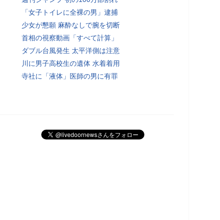
「女子トイレに全裸の男」逮捕
少女が懇願 麻酔なしで腕を切断
首相の視察動画「すべて計算」
ダブル台風発生 太平洋側は注意
川に男子高校生の遺体 水着着用
寺社に「液体」医師の男に有罪