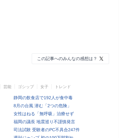
この記事へのみんなの感想は？
芸能
ゴシップ
女子
トレンド
静岡の飲食店で192人が食中毒
8月の台風 潜む「2つの危険」
女性はねる「無呼吸」治療せず
福岡の議長 地震巡り不謹慎発言
司法試験 受験者のPC不具合247件
週刊ジャンプ 初の100万部割れ