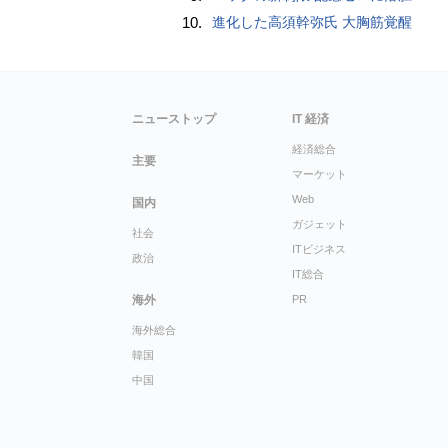
10.
進化した高須幹弥氏 大胸筋覚醒
ニューストップ
IT 経済
経済総合
主要
マーケット
Web
国内
ガジェット
社会
ITビジネス
政治
IT総合
海外
PR
海外総合
韓国
中国