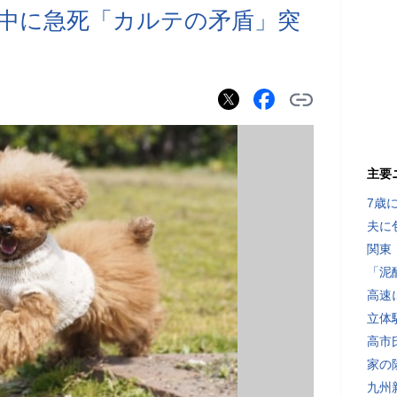
中に急死「カルテの矛盾」突
主要
7歳
夫に
関東
「泥
高速
立体
高市
家の
九州