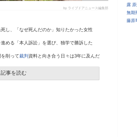
露 
by ライブドアニュース編集部
無期
藤原
急死し、「なぜ死んだのか」知りたかった女性
を進める「本人訴訟」を選び、独学で勝訴した
間を削って
裁判
資料と向き合う日々は3年に及んだ
記事を読む