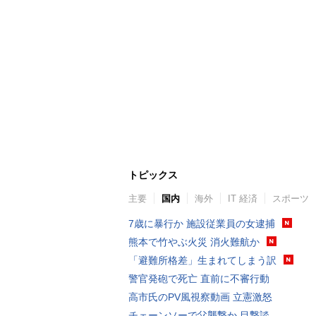
トピックス
主要
国内
海外
IT 経済
スポーツ
7歳に暴行か 施設従業員の女逮捕
熊本で竹やぶ火災 消火難航か
「避難所格差」生まれてしまう訳
警官発砲で死亡 直前に不審行動
高市氏のPV風視察動画 立憲激怒
チェーンソーで父襲撃か 目撃談