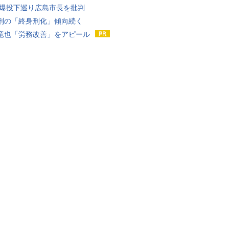
原爆投下巡り広島市長を批判
刑の「終身刑化」傾向続く
竜也「労務改善」をアピール