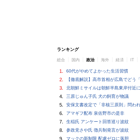
ランキング
総合
国内
政治
海外
経済
IT
1.
60代がやめてよかった生活習慣
2.
【徹底解説】高市首相が広島でどう「非核三原則」言及？現状にとどめ将来は明言せず 著書では「邪魔になる
3.
北朝鮮ミサイルは朝鮮半島東岸付近
4.
三原じゅん子氏 犬の飼育が物議
5.
安保文書改定で「非核三原則」問われた高市首相、「私が予断することは差し控える」…堅持維持へ明
6.
アマギフ配布 泉佐野市の是非
7.
生稲氏 アンケート回答巡り波紋
8.
参政党さや氏 徴兵制発言が波紋
9.
マックの新制限 配慮ゼロに落胆