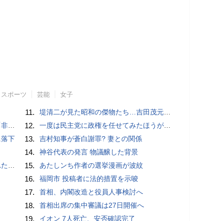
スポーツ
芸能
女子
11.
堤清二が見た昭和の傑物たち…吉田茂元首相は「あんたの親父さんが死んでホッとしたよ」と口にした
」と主張
12.
一度は民主党に政権を任せてみたほうがいい？ / 今週の注目世論調査
に落下
13.
吉村知事が蒼白謝罪? 妻との関係
14.
神谷代表の発言 物議醸した背景
言避ける
15.
あたしンち作者の選挙漫画が波紋
16.
福岡市 投稿者に法的措置を示唆
17.
首相、内閣改造と役員人事検討へ
18.
首相出席の集中審議は27日開催へ
19.
イオン 7人死亡、安否確認完了