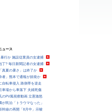
ニュース
に暴行か 施設従業員の女逮捕
包丁? 毎日新聞記者の女逮捕
「真夏の暑さ」は終了か
酔者」熊本で通報が頻発か
に自転車侵入 路側帯を逆走
駐車場から車落下 夫婦死傷
氏のPV風視察動画 立憲激怒
隣が民泊「トラウマなった」
新幹線の再開「8月中」示唆