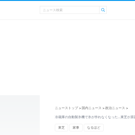
ニューストップ
国内ニュース
政治ニュース
>
>
>
冷蔵庫の自動製氷機で氷が作れなくなった…東芝が原
東芝
家事
なるほど