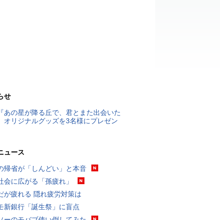
らせ
『あの星が降る丘で、君とまた出会いた
』オリジナルグッズを3名様にプレゼン
ニュース
の帰省が「しんどい」と本音
社会に広がる「孫疲れ」
だが疲れる 隠れ疲労対策は
モ新銀行「誕生祭」に盲点
ソーのモバブ使い倒してみた