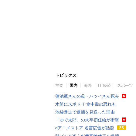
トピックス
主要
国内
海外
IT 経済
スポーツ
蓮池薫さんの母・ハツイさん死去
水筒にスポドリ 食中毒の恐れも
池袋暴走で逮捕を見送った理由
「ゆで太郎」の大卒初任給が衝撃
dアニメストア 名言広告が話題
卵パック盗んだ元五輪代表を逮捕