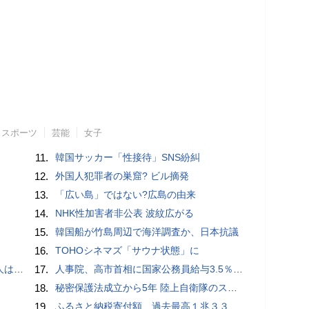
スポーツ
芸能
女子
11.
韓国サッカー「性接待」SNS紛糾
12.
外国人犯罪者の巣窟? ビル摘発
13.
「広い島」ではない?広島の由来
14.
NHK性加害者非公表 波紋広がる
15.
韓国船が竹島周辺で海洋調査か、日本抗議
16.
TOHOシネマズ「サウナ状態」に
適菜収）
17.
人事院、高市首相に国家公務員給与3.5％超の大幅ベースアップを勧告
18.
秘密保護法成立から5年 陸上自衛隊のスパイ組織「別班」暴いたベテラン記者が警鐘 - BLOGOS編集部
19.
ふるさと納税寄付額、過去最高１兆３３１４億円…住民税控除額最大は横浜市の３７３億円