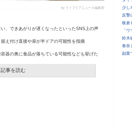
少し
by ライブドアニュース編集部
反撃
板倉
い、できあがりが遅くなったといったSNS上の声
「ウ
鈴木
、据え付け直後や扉が半ドアの可能性を指摘
春奈
副業
凍容器の奥に食品が落ちている可能性なども挙げた
記事を読む