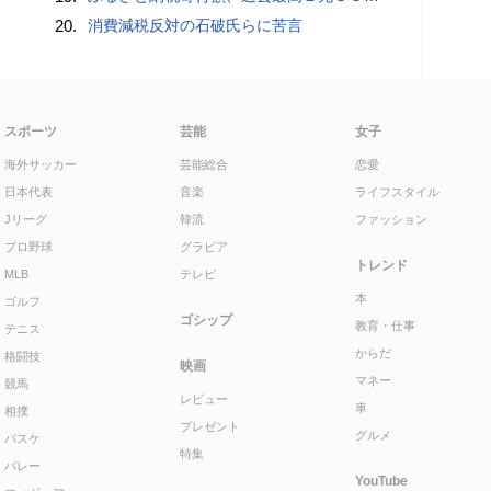
20.
消費減税反対の石破氏らに苦言
スポーツ
芸能
女子
海外サッカー
芸能総合
恋愛
日本代表
音楽
ライフスタイル
Jリーグ
韓流
ファッション
プロ野球
グラビア
トレンド
MLB
テレビ
本
ゴルフ
ゴシップ
教育・仕事
テニス
からだ
格闘技
映画
マネー
競馬
レビュー
車
相撲
プレゼント
グルメ
バスケ
特集
バレー
YouTube