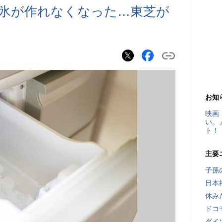
氷が作れなくなった…東芝が
お知
映画
い。
ト！
主要
子孫
日本
休み
ドコ
ダイ