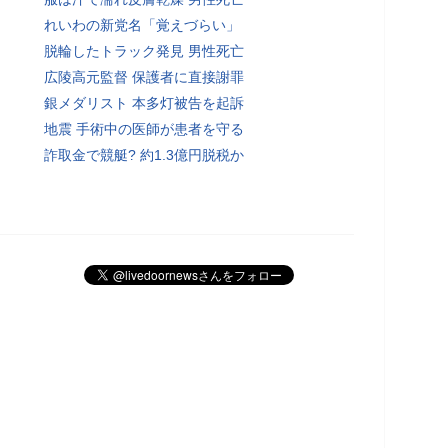
れいわの新党名「覚えづらい」
脱輪したトラック発見 男性死亡
広陵高元監督 保護者に直接謝罪
銀メダリスト 本多灯被告を起訴
地震 手術中の医師が患者を守る
詐取金で競艇? 約1.3億円脱税か