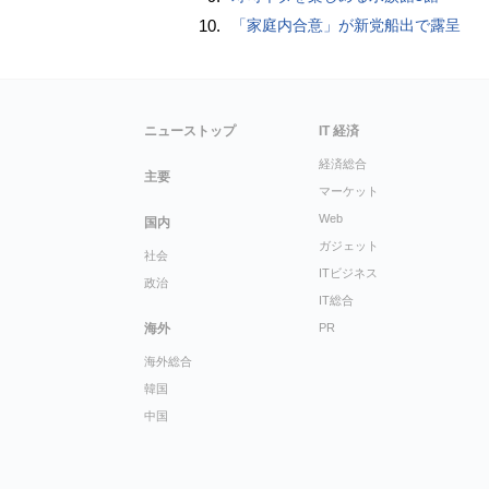
10.
「家庭内合意」が新党船出で露呈
ニューストップ
IT 経済
経済総合
主要
マーケット
Web
国内
ガジェット
社会
ITビジネス
政治
IT総合
海外
PR
海外総合
韓国
中国