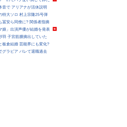
本音で アリアナが活休説明
の特大ソロ 村上宗隆25号弾
も冨安ら同僚に? 関係者指摘
マ娘」出演声優が結婚を発表
砂羽 子宮筋腫摘出していた
と板倉結婚 芸能界にも変化?
でグラビア バレて退職過去