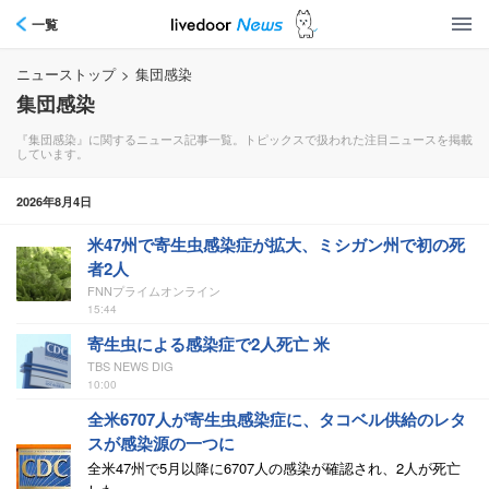
一覧
ニューストップ
>
集団感染
集団感染
『集団感染』に関するニュース記事一覧。トピックスで扱われた注目ニュースを掲載
しています。
2026年8月4日
米47州で寄生虫感染症が拡大、ミシガン州で初の死
者2人
FNNプライムオンライン
15:44
寄生虫による感染症で2人死亡 米
TBS NEWS DIG
10:00
全米6707人が寄生虫感染症に、タコベル供給のレタ
スが感染源の一つに
全米47州で5月以降に6707人の感染が確認され、2人が死亡