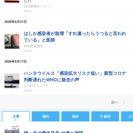
した
読売新聞オンライン
09:22
2026年5月21日
はしか感染者が急増「すれ違ったらうつると言われ
ている」と医師
RKK熊本放送
18:00
2026年5月17日
ハンタウイルス「感染拡大リスク低い」新型コロナ
判断遅れたWHOに疑念の声
J-CASTニュース
16:00
次ヘ
主要
国内
海外
IT 経済
ス