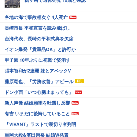
槍ヶ岳で遺体発見 19歳と確認
各地の海で事故相次ぐ 4人死亡
長崎市長 平和宣言を読み飛ばし
台湾代表、長崎の平和式典を欠席
イオン爆発「貴重品OK」と許可か
甲子園 10年ぶりに初戦で姿消す
張本智和が2連覇 妹とアベックV
藤原竜也、「労務改善」アピール
ドン小西「いつ心臓止まっても」
新人声優 結婚願望を吐露し反響
有吉 いまだに後悔していること
「VIVANT」ラストで裏切り者判明
重岡大毅&濱田崇裕 結婚W発表