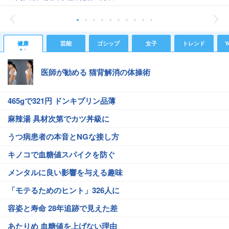
健康
芸能
ゴシップ
女子
トレンド
Y
医師が勧める 猫背解消の体操術
465gで321円 ドンキプリン品薄
麻辣湯 具材次第でカツ丼級に
うつ病患者の本音とNGな接し方
キノコで血糖値スパイクを防ぐ
メンタルに良い影響を与える趣味
「モテるためのヒント」326人に
容姿と寿命 28年追跡で見えた差
あたりめ 血糖値を上げない理由