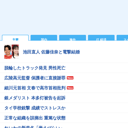
主要
国内
海外
IT 経済
ス
池田直人 佐藤佳奈と電撃結婚
脱輪したトラック発見 男性死亡
広陵高元監督 保護者に直接謝罪
細川元首相 文春で高市首相批判
銀メダリスト 本多灯被告を起訴
タイ学校銃撃 成績でストレスか
正常な組織を誤摘出 重篤な状態
れいわの新党名「覚えづらい」