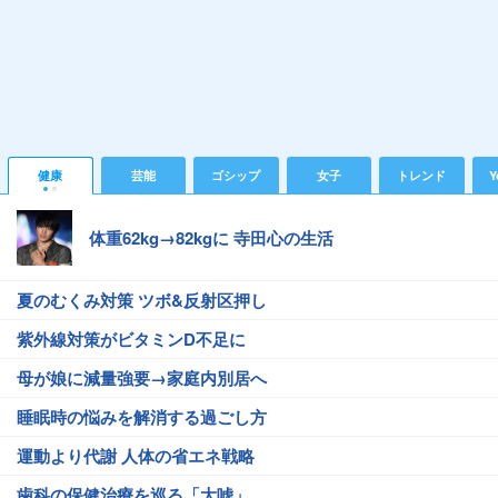
健康
芸能
ゴシップ
女子
トレンド
Y
体重62kg→82kgに 寺田心の生活
夏のむくみ対策 ツボ&反射区押し
紫外線対策がビタミンD不足に
母が娘に減量強要→家庭内別居へ
睡眠時の悩みを解消する過ごし方
運動より代謝 人体の省エネ戦略
歯科の保健治療を巡る「大嘘」