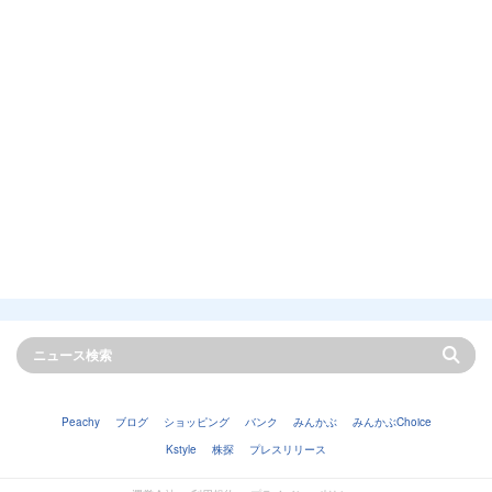
Peachy
ブログ
ショッピング
バンク
みんかぶ
みんかぶChoice
Kstyle
株探
プレスリリース