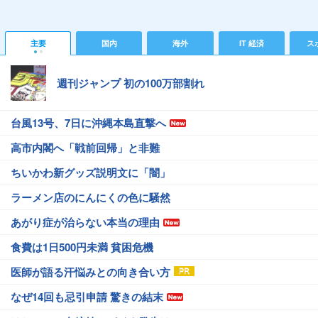
主要
国内
海外
IT 経済
ス
週刊ジャンプ 初の100万部割れ
台風13号、7日に沖縄本島直撃へ
高市内閣へ「戦前回帰」と非難
ちいかわ新グッズ説明文に「闇」
ラーメン店のにんにくの色に騒然
あがり症が治らない本当の理由
食費は1日500円未満 貧困危機
医師が語る汗悩みとの向き合い方
なぜ14回も忌引申請 驚きの結末