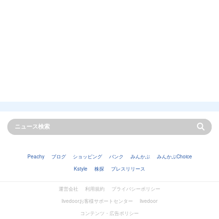
Peachy
ブログ
ショッピング
バンク
みんかぶ
みんかぶChoice
Kstyle
株探
プレスリリース
運営会社
利用規約
プライバシーポリシー
livedoorお客様サポートセンター
livedoor
コンテンツ・広告ポリシー