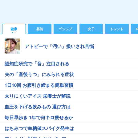
健康
芸能
ゴシップ
女子
トレンド
Y
アトピーで「汚い」扱いされ苦悩
認知症研究で「音」注目される
夫の「産後うつ」にみられる症状
1日10回 お腹引き締まる簡単習慣
太りにくいアイス 栄養士が解説
血圧を下げる飲みもの 選び方は
毎日早歩き 1年で何キロ痩せるか
はちみつで血糖値スパイク発生は