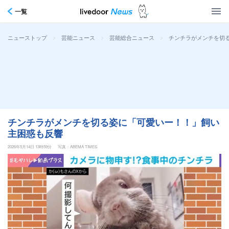
一覧
>
>
>
チンチラがメンチを切
ニューストップ
芸能ニュース
芸能総合ニュース
チンチラがメンチを切る姿に「可愛いー！！」飼い
主困惑も反響
2026年5月14日 13時59分
写真：ABEMA TIMES