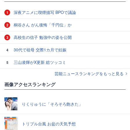
深夜アニメに喫煙描写 BPOで議論
1
桐谷さん がん後悔「千円位」か
2
高校生の信子 勉強中の姿を公開
3
30代で祖母 交際1カ月で妊娠
4
三山凌輝がX更新 総ツッコミ
5
芸能ニュースランキングをもっと見る
画像アクセスランキング
りくりゅうに「そろそろ飽きた」
トリプル台風 お盆の天気予想