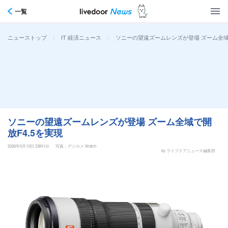
一覧
>
>
ソニーの望遠ズームレンズが登場 ズーム全域
ニューストップ
IT 経済ニュース
ソニーの望遠ズームレンズが登場 ズーム全域で開
放F4.5を実現
2026年5月13日 23時1分
写真：デジカメ Watch
by ライブドアニュース編集部