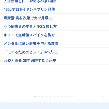
人生台無しに…やめるべき7項目
465gで321円 ドンキプリン品薄
麻辣湯 具材次第でカツ丼級に
うつ病患者の本音とNGな接し方
キノコで血糖値スパイクを防ぐ
メンタルに良い影響を与える趣味
「モテるためのヒント」326人に
容姿と寿命 28年追跡で見えた差