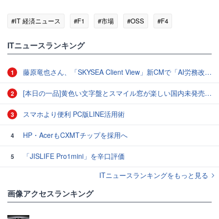
#IT 経済ニュース
#F1
#市場
#OSS
#F4
ITニュースランキング
藤原竜也さん、「SKYSEA Client View」新CMで「AI労務改善」をアピール 働き方をAIが分析したら「すぐに休んで」と言われる？
1
[本日の一品]黄色い文字盤とスマイル窓が楽しい国内未発売のCASIO「AMW-880D」
2
スマホより便利 PC版LINE活用術
3
HP・AcerもCXMTチップを採用へ
4
「JISLIFE Pro1mini」を辛口評価
5
ITニュースランキングをもっと見る
画像アクセスランキング