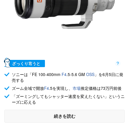
ざっくり言うと
ソニーは「FE 100-400mm
F4
.5-5.6 GM
OSS
」を6月5日に発
売する
ズーム全域で開放
F4
.5を実現し、
市場
推定価格は73万円前後
「ズーミングしてもシャッター速度を変えたくない」というニ
ーズに応える
続きを読む