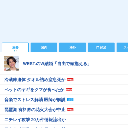
主要
国内
海外
IT 経済
ス
WEST.のW結婚「自由で頭抱える」
冷蔵庫遺体 タオル詰め窒息死か
ペットのヤギをクマが食べたか
音楽でストレス解消 医師が解説
琵琶湖 有料券の花火大会が中止
ニチレイ攻撃 20万件情報流出か