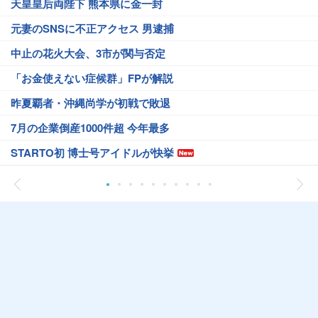
天皇皇后両陛下 熊本県に金一封
元妻のSNSに不正アクセス 男逮捕
中止の花火大会、3市が関与否定
「お金使えない症候群」FPが解説
昨夏覇者・沖縄尚学が初戦で敗退
7月の企業倒産1000件超 今年最多
STARTO初 博士号アイドルが快挙