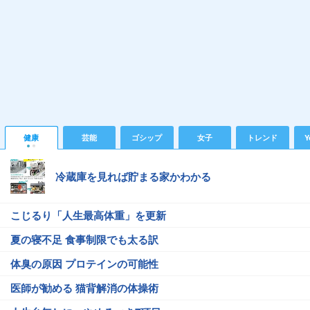
健康
芸能
ゴシップ
女子
トレンド
Y
冷蔵庫を見れば貯まる家かわかる
こじるり「人生最高体重」を更新
夏の寝不足 食事制限でも太る訳
体臭の原因 プロテインの可能性
医師が勧める 猫背解消の体操術