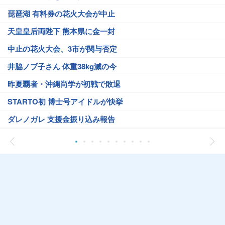
琵琶湖 有料券の花火大会が中止
天皇皇后両陛下 熊本県に金一封
中止の花火大会、3市が関与否定
井脇ノブ子さん 体重38kg減の今
昨夏覇者・沖縄尚学が初戦で敗退
STARTO初 博士号アイドルが快挙
ダレノガレ 支援金振り込み報告