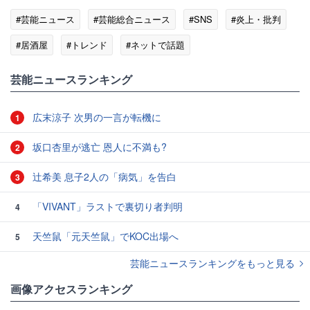
#芸能ニュース
#芸能総合ニュース
#SNS
#炎上・批判
#居酒屋
#トレンド
#ネットで話題
芸能ニュースランキング
広末涼子 次男の一言が転機に
1
坂口杏里が逃亡 恩人に不満も?
2
辻希美 息子2人の「病気」を告白
3
「VIVANT」ラストで裏切り者判明
4
天竺鼠「元天竺鼠」でKOC出場へ
5
芸能ニュースランキングをもっと見る
画像アクセスランキング