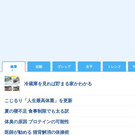
健康
芸能
ゴシップ
女子
トレンド
Y
冷蔵庫を見れば貯まる家かわかる
こじるり「人生最高体重」を更新
夏の寝不足 食事制限でも太る訳
体臭の原因 プロテインの可能性
医師が勧める 猫背解消の体操術