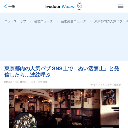
一覧
>
>
>
東京都内の人気パブ S
ニューストップ
芸能ニュース
芸能総合ニュース
東京都内の人気パブ SNS上で「ぬい活禁止」と発
信したら…波紋呼ぶ
2026年5月13日 11時0分
写真：女性自身
by ライブドアニュース編集部