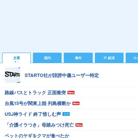
主要
国内
海外
IT 経済
ス
STARTO社が誹謗中傷ユーザー特定
路線バスとトラック 正面衝突
台風15号が関東上陸 列島横断か
USJ神ライド 終了惜しむ声
「介護イラつき」母踏みつけ死亡
ペットのヤギをクマが食べたか