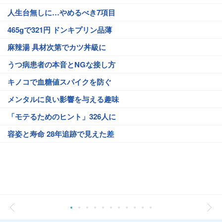
人生台無しに…やめるべき7項目
465gで321円 ドンキプリン品薄
麻辣湯 具材次第でカツ丼級に
うつ病患者の本音とNGな接し方
キノコで血糖値スパイクを防ぐ
メンタルに良い影響を与える趣味
「モテるためのヒント」326人に
容姿と寿命 28年追跡で見えた差