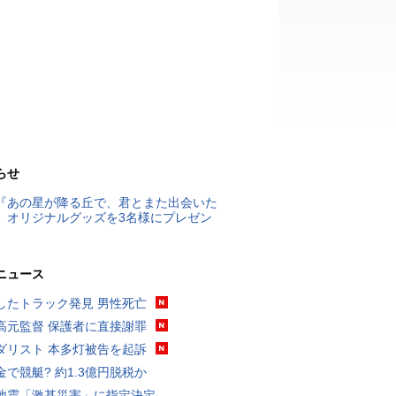
らせ
『あの星が降る丘で、君とまた出会いた
』オリジナルグッズを3名様にプレゼン
ニュース
したトラック発見 男性死亡
高元監督 保護者に直接謝罪
ダリスト 本多灯被告を起訴
金で競艇? 約1.3億円脱税か
地震「激甚災害」に指定決定