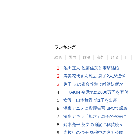
ランキング
総合
国内
政治
海外
経済
IT
1.
池田直人 佐藤佳奈と電撃結婚
2.
寿美花代さん死去 息子2人が追悼
3.
趣里 夫の密会報道で離婚決断か
4.
HIKAKIN 被災地に2000万円を寄付
5.
女優・山本舞香 第1子を出産
6.
深夜アニメに喫煙描写 BPOで議論
7.
清水アキラ「無念」息子の死去に
8.
鈴木亮平 英文の追記に称賛続々
9.
高校生の信子 勉強中の姿を公開