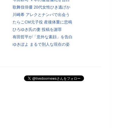
歌舞伎俳優 20代女性ひき逃げか
川崎希 アレクとナンパで出会う
たらこCM元子役 産後体重に悲鳴
ひろゆき氏の妻 投稿を謝罪
有田哲平が「意外な素顔」を告白
ゆきぽよ まるで別人な現在の姿