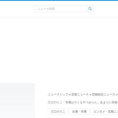
ニューストップ
芸能ニュース
芸能総合ニュース
>
>
>
江口のりこ「俳優はろくなやつおらん」あまりに容赦
江口のりこ
女優・俳優
エンタメ・芸能ニ