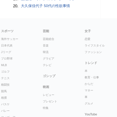
20.
大久保佳代子 50代の性欲事情
スポーツ
芸能
女子
海外サッカー
芸能総合
恋愛
日本代表
音楽
ライフスタイル
Jリーグ
韓流
ファッション
プロ野球
グラビア
トレンド
MLB
テレビ
本
ゴルフ
ゴシップ
教育・仕事
テニス
からだ
格闘技
映画
マネー
競馬
レビュー
車
相撲
プレゼント
グルメ
バスケ
特集
バレー
YouTube