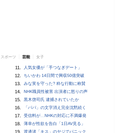
スポーツ
芸能
女子
11.
人気女優が「手つなぎデート」
12.
ちいかわ 14日間で興収50億突破
13.
みな実を守った? 粋な行動に称賛
14.
NHK職員性被害 出演者に怒りの声
15.
黒木啓司氏 逮捕されていたか
16.
「パパ」の文字消え完全沈黙続く
17.
受信料が…NHKの対応に不満爆発
18.
薄幸が性欲を告白「1日AV見る」
19.
渡邊渚「キス」のヤジでパニック