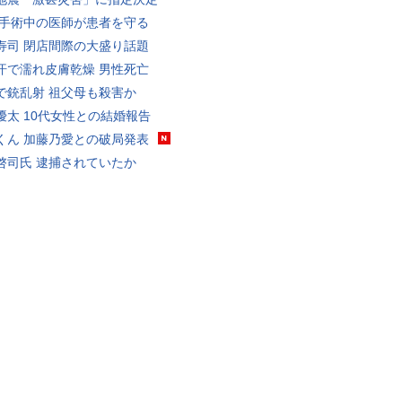
 手術中の医師が患者を守る
寿司 閉店間際の大盛り話題
汗で濡れ皮膚乾燥 男性死亡
で銃乱射 祖父母も殺害か
優太 10代女性との結婚報告
くん 加藤乃愛との破局発表
啓司氏 逮捕されていたか