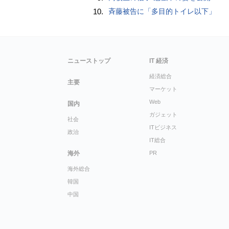
10.
斉藤被告に「多目的トイレ以下」
ニューストップ
IT 経済
経済総合
主要
マーケット
Web
国内
ガジェット
社会
ITビジネス
政治
IT総合
海外
PR
海外総合
韓国
中国