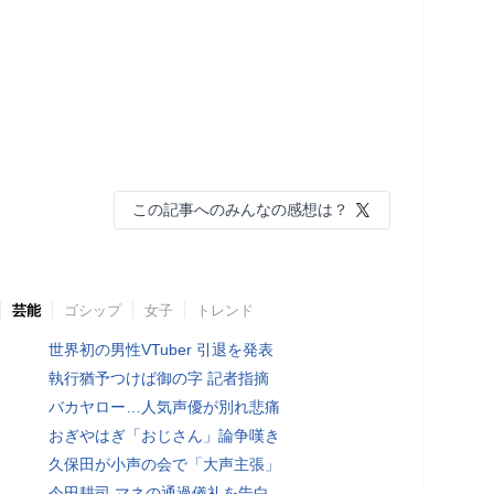
この記事へのみんなの感想は？
芸能
ゴシップ
女子
トレンド
世界初の男性VTuber 引退を発表
執行猶予つけば御の字 記者指摘
バカヤロー…人気声優が別れ悲痛
おぎやはぎ「おじさん」論争嘆き
久保田が小声の会で「大声主張」
今田耕司 マネの通過儀礼を告白