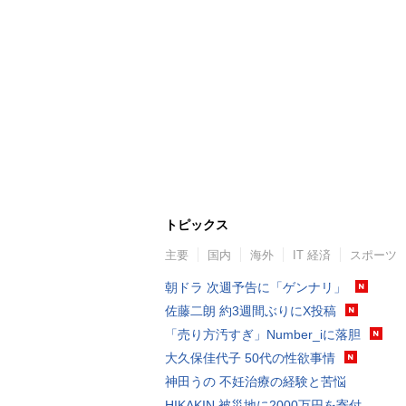
トピックス
主要
国内
海外
IT 経済
スポーツ
朝ドラ 次週予告に「ゲンナリ」
佐藤二朗 約3週間ぶりにX投稿
「売り方汚すぎ」Number_iに落胆
大久保佳代子 50代の性欲事情
神田うの 不妊治療の経験と苦悩
HIKAKIN 被災地に2000万円を寄付