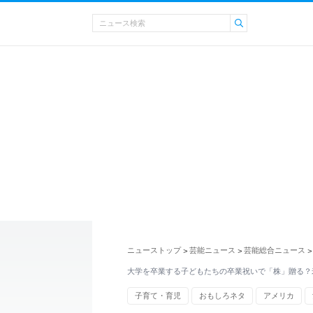
ニューストップ
芸能ニュース
芸能総合ニュース
>
>
>
大学を卒業する子どもたちの卒業祝いで「株」贈る？
子育て・育児
おもしろネタ
アメリカ