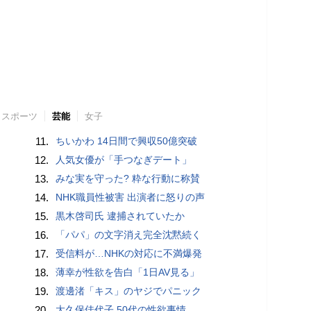
スポーツ
芸能
女子
11.
ちいかわ 14日間で興収50億突破
12.
人気女優が「手つなぎデート」
13.
みな実を守った? 粋な行動に称賛
14.
NHK職員性被害 出演者に怒りの声
15.
黒木啓司氏 逮捕されていたか
16.
「パパ」の文字消え完全沈黙続く
17.
受信料が…NHKの対応に不満爆発
18.
薄幸が性欲を告白「1日AV見る」
19.
渡邊渚「キス」のヤジでパニック
20.
大久保佳代子 50代の性欲事情