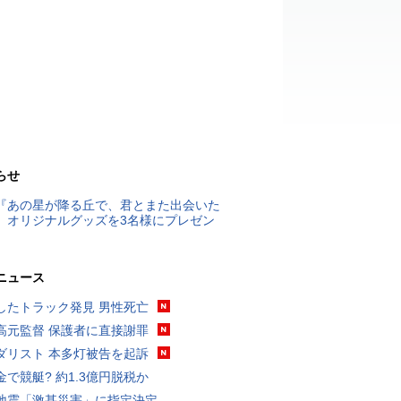
らせ
『あの星が降る丘で、君とまた出会いた
』オリジナルグッズを3名様にプレゼン
ニュース
したトラック発見 男性死亡
高元監督 保護者に直接謝罪
ダリスト 本多灯被告を起訴
金で競艇? 約1.3億円脱税か
地震「激甚災害」に指定決定