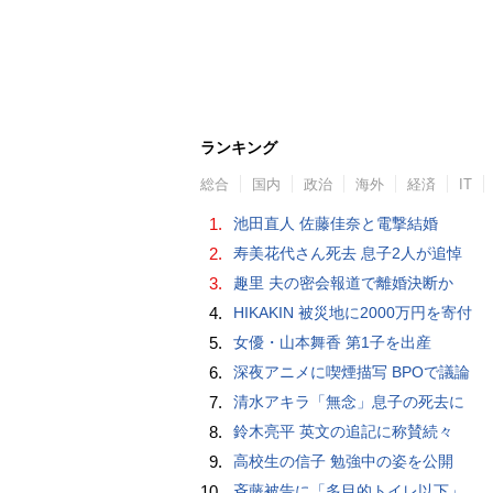
ランキング
総合
国内
政治
海外
経済
IT
1.
池田直人 佐藤佳奈と電撃結婚
2.
寿美花代さん死去 息子2人が追悼
3.
趣里 夫の密会報道で離婚決断か
4.
HIKAKIN 被災地に2000万円を寄付
5.
女優・山本舞香 第1子を出産
6.
深夜アニメに喫煙描写 BPOで議論
7.
清水アキラ「無念」息子の死去に
8.
鈴木亮平 英文の追記に称賛続々
9.
高校生の信子 勉強中の姿を公開
10.
斉藤被告に「多目的トイレ以下」