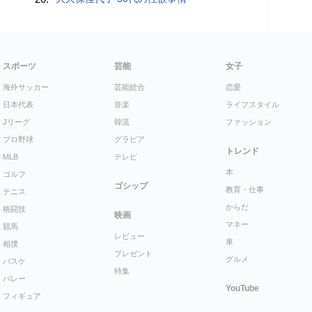
スポーツ
芸能
女子
海外サッカー
芸能総合
恋愛
日本代表
音楽
ライフスタイル
Jリーグ
韓流
ファッション
プロ野球
グラビア
トレンド
MLB
テレビ
本
ゴルフ
ゴシップ
教育・仕事
テニス
からだ
格闘技
映画
マネー
競馬
レビュー
車
相撲
プレゼント
グルメ
バスケ
特集
バレー
YouTube
フィギュア