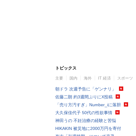
トピックス
主要
国内
海外
IT 経済
スポーツ
朝ドラ 次週予告に「ゲンナリ」
佐藤二朗 約3週間ぶりにX投稿
「売り方汚すぎ」Number_iに落胆
大久保佳代子 50代の性欲事情
神田うの 不妊治療の経験と苦悩
HIKAKIN 被災地に2000万円を寄付