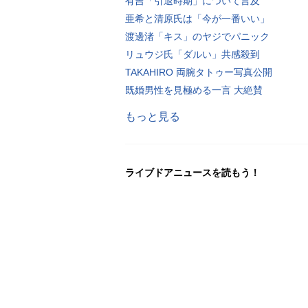
有吉「引退時期」について言及
亜希と清原氏は「今が一番いい」
渡邊渚「キス」のヤジでパニック
リュウジ氏「ダルい」共感殺到
TAKAHIRO 両腕タトゥー写真公開
既婚男性を見極める一言 大絶賛
もっと見る
ライブドアニュースを読もう！