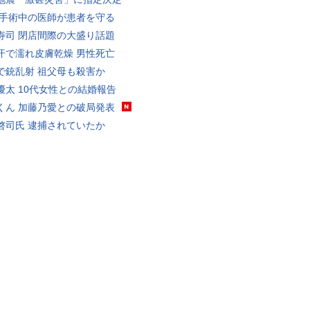
 手術中の医師が患者を守る
寿司 閉店間際の大盛り話題
汗で濡れ皮膚乾燥 男性死亡
で銃乱射 祖父母も殺害か
優太 10代女性との結婚報告
くん 加藤乃愛との破局発表
啓司氏 逮捕されていたか