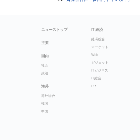
ニューストップ
IT 経済
経済総合
主要
マーケット
Web
国内
ガジェット
社会
ITビジネス
政治
IT総合
海外
PR
海外総合
韓国
中国