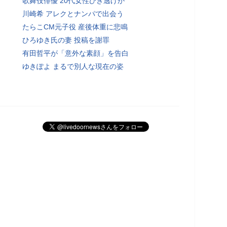
歌舞伎俳優 20代女性ひき逃げか
川崎希 アレクとナンパで出会う
たらこCM元子役 産後体重に悲鳴
ひろゆき氏の妻 投稿を謝罪
有田哲平が「意外な素顔」を告白
ゆきぽよ まるで別人な現在の姿