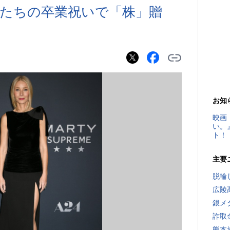
たちの卒業祝いで「株」贈
お知
映画
い。
ト！
主要
脱輪
広陵
銀メ
詐取
熊本