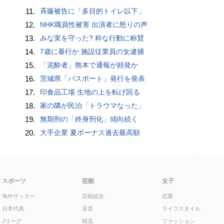
11.
斉藤被告に「多目的トイレ以下」
12.
NHK職員性被害 出演者に怒りの声
13.
みな実を守った? 粋な行動に称賛
14.
7歳に暴行か 施設従業員の女逮捕
15.
「泥酔者」熊本で通報が頻発か
16.
茨城県「パスポート」発行を発表
17.
印食品工場 生地の上を転げ回る
18.
家の隣が民泊「トラウマなった」
19.
無期刑の「終身刑化」傾向続く
20.
大手企業 夏ボーナス過去最高額
スポーツ
芸能
女子
海外サッカー
芸能総合
恋愛
日本代表
音楽
ライフスタイル
Jリーグ
韓流
ファッション