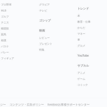
プロ野球
グラビア
トレンド
MLB
テレビ
本
ゴルフ
ゴシップ
教育・仕事
テニス
からだ
格闘技
映画
マネー
競馬
レビュー
車
相撲
プレゼント
グルメ
バスケ
特集
バレー
YouTube
フィギュア
サブカル
アニメ
ゲーム
コミック
リシー
コンテンツ・広告ポリシー
livedoorお客様サポートセンター