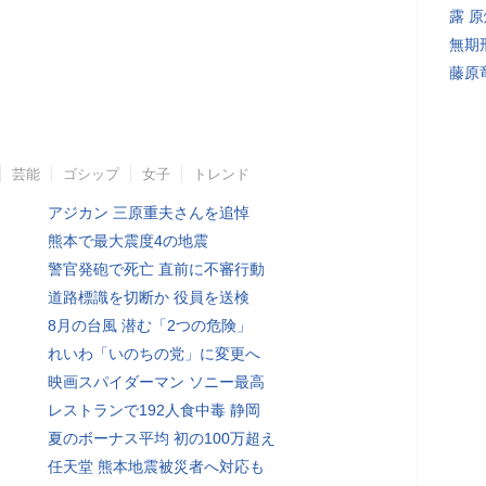
露 
無期
藤原
芸能
ゴシップ
女子
トレンド
アジカン 三原重夫さんを追悼
熊本で最大震度4の地震
警官発砲で死亡 直前に不審行動
道路標識を切断か 役員を送検
8月の台風 潜む「2つの危険」
れいわ「いのちの党」に変更へ
映画スパイダーマン ソニー最高
レストランで192人食中毒 静岡
夏のボーナス平均 初の100万超え
任天堂 熊本地震被災者へ対応も