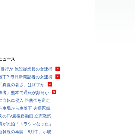
ニュース
に暴行か 施設従業員の女逮捕
包丁? 毎日新聞記者の女逮捕
「真夏の暑さ」は終了か
酔者」熊本で通報が頻発か
に自転車侵入 路側帯を逆走
駐車場から車落下 夫婦死傷
氏のPV風視察動画 立憲激怒
隣が民泊「トラウマなった」
新幹線の再開「8月中」示唆