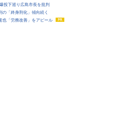
原爆投下巡り広島市長を批判
刑の「終身刑化」傾向続く
竜也「労務改善」をアピール