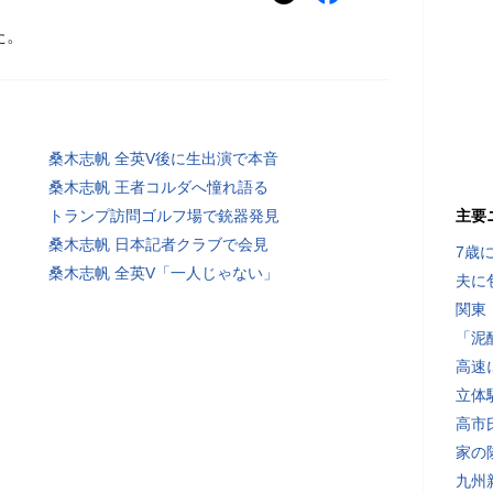
た。
桑木志帆 全英V後に生出演で本音
桑木志帆 王者コルダへ憧れ語る
トランプ訪問ゴルフ場で銃器発見
主要
桑木志帆 日本記者クラブで会見
7歳
桑木志帆 全英V「一人じゃない」
夫に
関東
「泥
高速
立体
高市
家の
九州