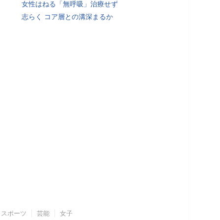
女性はねる「無呼吸」治療せず
志らく コア層との溝深まるか
スポーツ
芸能
女子