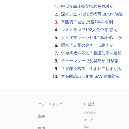
1.
中日が新庄監督招聘を検討か
2.
深夜アニメに喫煙描写 BPOで議論
3.
斉藤慎二被告 懲役7年を求刑
4.
レストランで192人食中毒 静岡
5.
大量注文キャンセル43億円以上か
6.
関東「真夏の暑さ」は終了か
7.
90歳患者を殴る? 看護助手を逮捕
8.
チェーンソーで父襲撃か 目撃談
9.
「避難所格差」生まれてしまう訳
10.
客を閉め出します SAで徹底対策
ニューストップ
IT 経済
経済総合
主要
マーケット
Web
国内