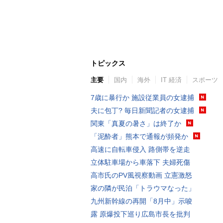
トピックス
主要
国内
海外
IT 経済
スポーツ
7歳に暴行か 施設従業員の女逮捕
夫に包丁? 毎日新聞記者の女逮捕
関東「真夏の暑さ」は終了か
「泥酔者」熊本で通報が頻発か
高速に自転車侵入 路側帯を逆走
立体駐車場から車落下 夫婦死傷
高市氏のPV風視察動画 立憲激怒
家の隣が民泊「トラウマなった」
九州新幹線の再開「8月中」示唆
露 原爆投下巡り広島市長を批判