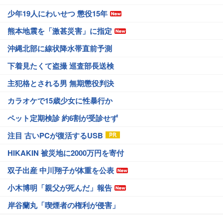
少年19人にわいせつ 懲役15年
熊本地震を「激甚災害」に指定
沖縄北部に線状降水帯直前予測
下着見たくて盗撮 巡査部長送検
主犯格とされる男 無期懲役判決
カラオケで15歳少女に性暴行か
ペット定期検診 約6割が受診せず
注目 古いPCが復活するUSB
HIKAKIN 被災地に2000万円を寄付
双子出産 中川翔子が体重を公表
小木博明「親父が死んだ」報告
岸谷蘭丸「喫煙者の権利が侵害」