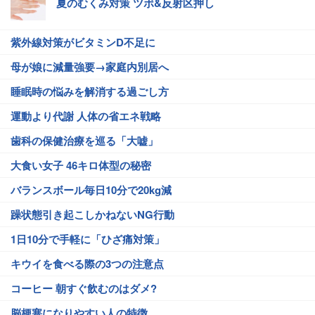
夏のむくみ対策 ツボ&反射区押し
紫外線対策がビタミンD不足に
母が娘に減量強要→家庭内別居へ
睡眠時の悩みを解消する過ごし方
運動より代謝 人体の省エネ戦略
歯科の保健治療を巡る「大嘘」
大食い女子 46キロ体型の秘密
バランスボール毎日10分で20kg減
躁状態引き起こしかねないNG行動
1日10分で手軽に「ひざ痛対策」
キウイを食べる際の3つの注意点
コーヒー 朝すぐ飲むのはダメ?
脳梗塞になりやすい人の特徴