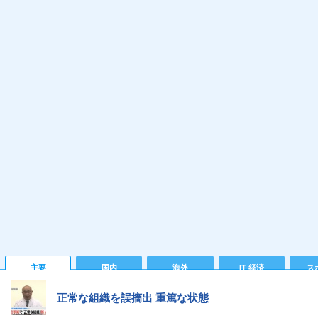
主要
国内
海外
IT 経済
ス
正常な組織を誤摘出 重篤な状態