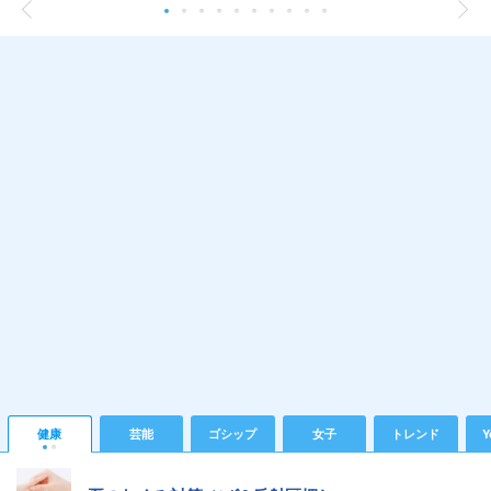
健康
芸能
ゴシップ
女子
トレンド
Y