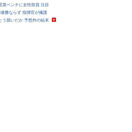
育英ベンチに女性部員 注目
8連勝ならず 指揮官が擁護
とう脱いだか 予想外の結末