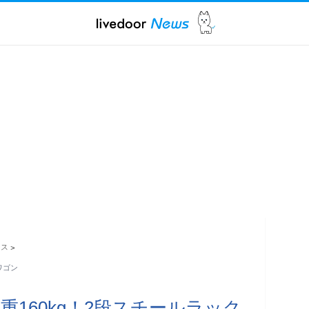
ース
>
ワゴン
160kg！2段スチールラック