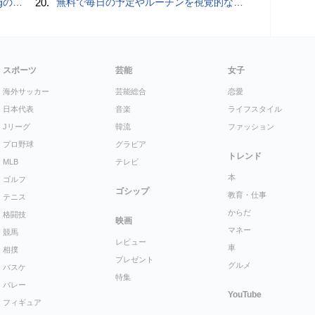
ly」
20.
無料で毎日の予定やルーチンを視覚的なブロック配置で把握しNextCloud・WebDAV・Obsidianなどで同期＆AI連携・歩数記録・専用Androidアプリ・StreamDeckの双方向完全連携も可能な「dayGLANCE」、アカウント登録不要でセルフホストも可能
スポーツ
芸能
女子
海外サッカー
芸能総合
恋愛
日本代表
音楽
ライフスタイル
Jリーグ
韓流
ファッション
プロ野球
グラビア
トレンド
MLB
テレビ
本
ゴルフ
ゴシップ
教育・仕事
テニス
からだ
格闘技
映画
マネー
競馬
レビュー
車
相撲
プレゼント
グルメ
バスケ
特集
バレー
YouTube
フィギュア