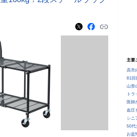
主要
高市
81
山形
トラ
医師
血圧
シニ
50
お盆