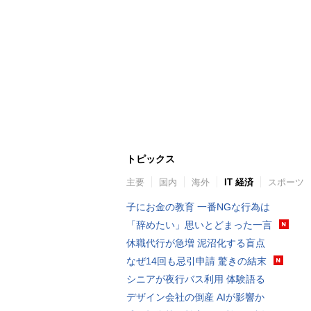
トピックス
主要
国内
海外
IT 経済
スポーツ
子にお金の教育 一番NGな行為は
「辞めたい」思いとどまった一言
休職代行が急増 泥沼化する盲点
なぜ14回も忌引申請 驚きの結末
シニアが夜行バス利用 体験語る
デザイン会社の倒産 AIが影響か