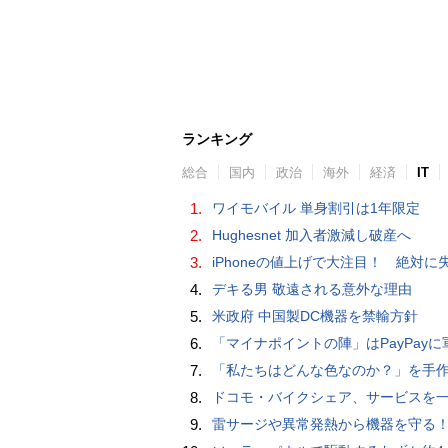
ランキング
総合
国内
政治
海外
経済
IT
1.
ワイモバイル 単身割引は1年限定
2.
Hughesnet 加入者激減し破産へ
3.
iPhoneの値上げで大注目！ 絶対に失敗しない「中古スマホ」の売り方＆
4.
デキる男 敬遠される意外な理由
5.
米政府 中国製DC機器を禁輸方針
6.
「マイナポイントの陣」はPayPayに軍配！ 燻製できちゃう鍋、グラスドーム
7.
「私たちはどんな色なのか？」を手作業でデータ分析して人間の肌の色を表現する新しい色空間を構築した「Inclusive Color S
8.
ドコモ・バイクシェア、サービスを一時停止 不具合の復旧が見通せな
9.
雷サージや異常発熱から機器を守る！抜け止め仕様の3P-2P変換ア