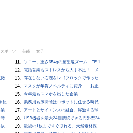
スポーツ
芸能
女子
11.
ソニー、重さ654gの超望遠ズーム「FE 100-400mm F5.6-8 OSS」 実売14万円前後
12.
電話営業もストレスから人手不足！ メンタルに心配ない会話AI 「Sakura TALK」が営業電話をかける時代がくる
買い方
13.
存在しない右腕をレゴブロックで作った少年ビルダーが登場
14.
マスクが年賀ノベルティに変身！ お正月特別パッケージの注文受付開始
15.
今年最もスマホを出した企業
クッカー
16.
業務用も床掃除はロボットに任せる時代が本格到来 ビルメンヒューマンフェア ＆ クリーンEXPO 2018
pace」
17.
アートとサイエンスの融合。浮遊する球体インテリア「Buda Ball(ブダボール)」
いため
18.
USB機器を最大24個接続できる円盤型24ポートUSBハブが登場
ダプタ
19.
最後の1枚まですぐ取れる。天然素材採用の「Ih Paperティッシュケース」