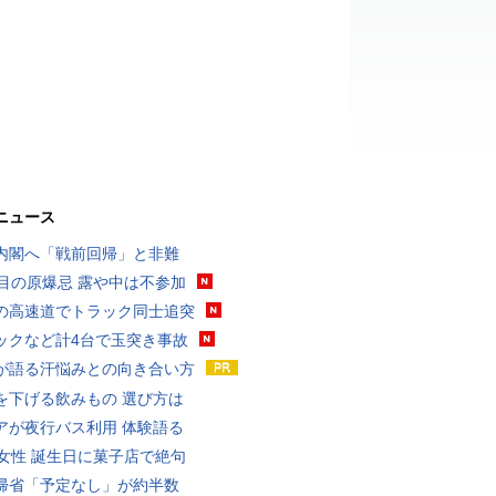
ニュース
内閣へ「戦前回帰」と非難
回目の原爆忌 露や中は不参加
の高速道でトラック同士追突
ックなど計4台で玉突き事故
が語る汗悩みとの向き合い方
を下げる飲みもの 選び方は
アが夜行バス利用 体験語る
代女性 誕生日に菓子店で絶句
帰省「予定なし」が約半数