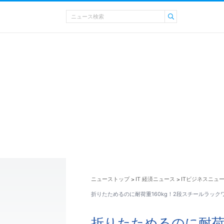
ニューストップ
IT 経済ニュース
ITビジネスニュ
>
>
折りたためるのに耐荷重160kg！2段スチールラック
折りたためるのに耐荷重