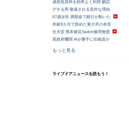
成長投資枠を効率よく利用 解説
デキる男 敬遠される意外な理由
67歳女性 満期金で銀行が動いた
外銀9カ月で辞めた東大卒の本音
任天堂 熊本被災Switch修理無償
英政府機関 AIが勝手にID偽造か
もっと見る
ライブドアニュースを読もう！