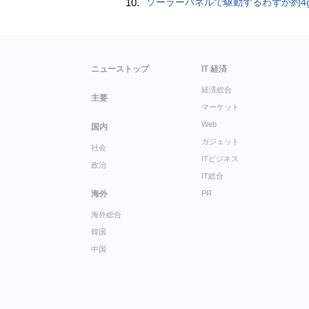
10.
ソーラーパネルで駆動するわずか約4gの超軽量ドローン「CoulombF
ニューストップ
IT 経済
経済総合
主要
マーケット
Web
国内
ガジェット
社会
ITビジネス
政治
IT総合
海外
PR
海外総合
韓国
中国