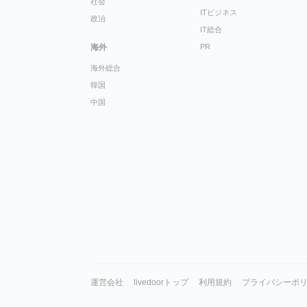
社会
ITビジネス
政治
IT総合
海外
PR
海外総合
韓国
中国
運営会社
livedoorトップ
利用規約
プライバシーポ