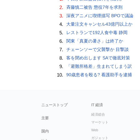
2.
斉藤慎二被告 懲役7年を求刑
3.
深夜アニメに喫煙描写 BPOで議論
4.
大量注文キャンセル43億円以上か
5.
レストランで192人食中毒 静岡
6.
関東「真夏の暑さ」は終了か
7.
チェーンソーで父襲撃か 目撃談
8.
客を閉め出します SAで徹底対策
9.
「避難所格差」生まれてしまう訳
10.
90歳患者を殴る? 看護助手を逮捕
ニューストップ
IT 経済
経済総合
主要
マーケット
Web
国内
ガジェット