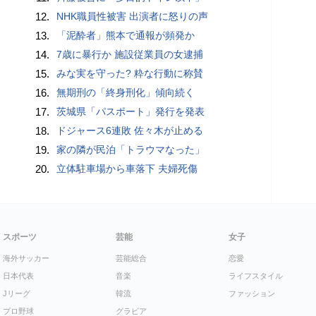
12.
NHK職員性被害 出演者に怒りの声
13.
「泥酔者」熊本で通報が頻発か
14.
7歳に暴行か 施設従業員の女逮捕
15.
みな実を守った? 粋な行動に称賛
16.
無期刑の「終身刑化」傾向続く
17.
茨城県「パスポート」発行を発表
18.
ドジャース6連敗 佐々木が止める
19.
家の隣が民泊「トラウマなった」
20.
立体駐車場から車落下 夫婦死傷
スポーツ
芸能
女子
海外サッカー
芸能総合
恋愛
日本代表
音楽
ライフスタイル
Jリーグ
韓流
ファッション
プロ野球
グラビア