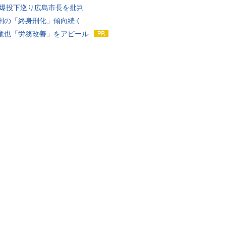
原爆投下巡り広島市長を批判
刑の「終身刑化」傾向続く
竜也「労務改善」をアピール