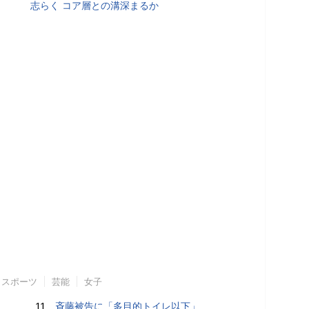
志らく コア層との溝深まるか
スポーツ
芸能
女子
11.
斉藤被告に「多目的トイレ以下」