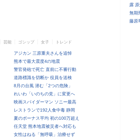
露 
無期
藤原
芸能
ゴシップ
女子
トレンド
アジカン 三原重夫さんを追悼
熊本で最大震度4の地震
警官発砲で死亡 直前に不審行動
道路標識を切断か 役員を送検
8月の台風 潜む「2つの危険」
れいわ「いのちの党」に変更へ
映画スパイダーマン ソニー最高
レストランで192人食中毒 静岡
夏のボーナス平均 初の100万超え
任天堂 熊本地震被災者へ対応も
女性はねる「無呼吸」治療せず