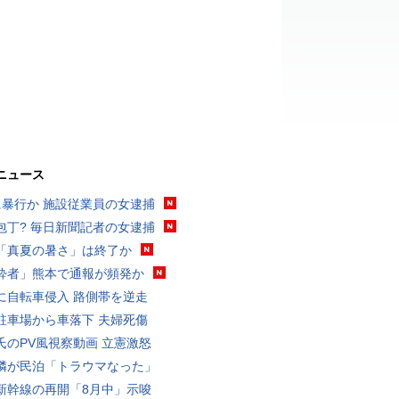
ニュース
に暴行か 施設従業員の女逮捕
包丁? 毎日新聞記者の女逮捕
「真夏の暑さ」は終了か
酔者」熊本で通報が頻発か
に自転車侵入 路側帯を逆走
駐車場から車落下 夫婦死傷
氏のPV風視察動画 立憲激怒
隣が民泊「トラウマなった」
新幹線の再開「8月中」示唆