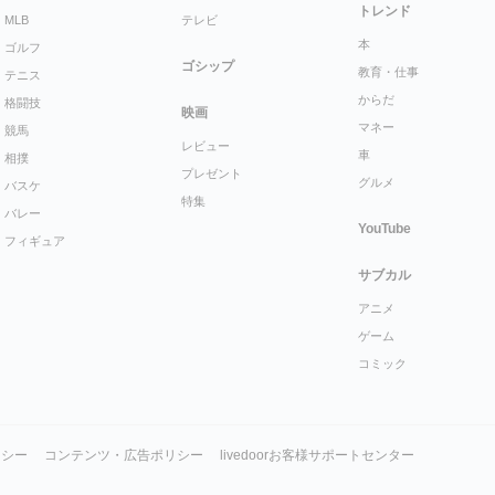
トレンド
MLB
テレビ
本
ゴルフ
ゴシップ
教育・仕事
テニス
からだ
格闘技
映画
マネー
競馬
レビュー
車
相撲
プレゼント
グルメ
バスケ
特集
バレー
YouTube
フィギュア
サブカル
アニメ
ゲーム
コミック
リシー
コンテンツ・広告ポリシー
livedoorお客様サポートセンター