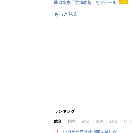
藤原竜也「労務改善」をアピール
もっと見る
ランキング
総合
国内
政治
海外
経済
IT
1.
中日が新庄監督招聘を検討か