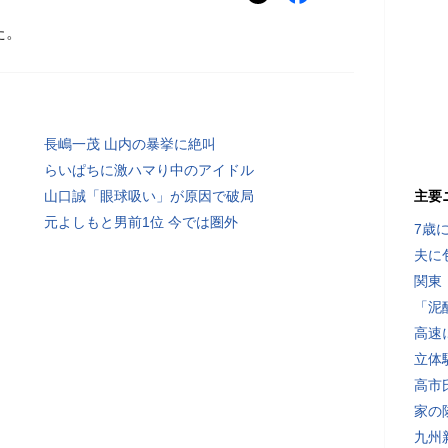
た。
長嶋一茂 山内の暴挙に絶叫
らいぱちに激ハマり中のアイドル
山口誠「眼球吸い」が原因で破局
主要
元よしもと男前1位 今では圏外
7歳
夫に
関東
「泥
高速
立体
高市
家の
九州