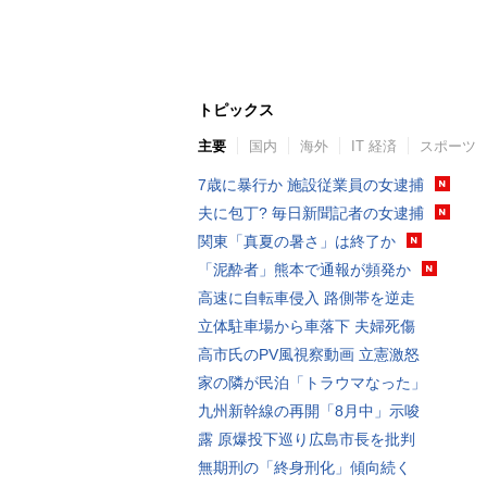
トピックス
主要
国内
海外
IT 経済
スポーツ
7歳に暴行か 施設従業員の女逮捕
夫に包丁? 毎日新聞記者の女逮捕
関東「真夏の暑さ」は終了か
「泥酔者」熊本で通報が頻発か
高速に自転車侵入 路側帯を逆走
立体駐車場から車落下 夫婦死傷
高市氏のPV風視察動画 立憲激怒
家の隣が民泊「トラウマなった」
九州新幹線の再開「8月中」示唆
露 原爆投下巡り広島市長を批判
無期刑の「終身刑化」傾向続く