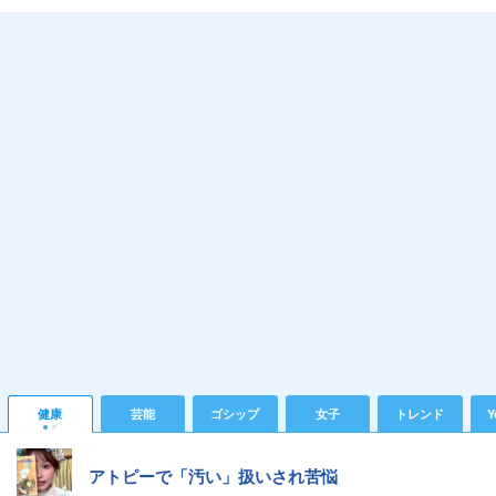
健康
芸能
ゴシップ
女子
トレンド
Y
アトピーで「汚い」扱いされ苦悩