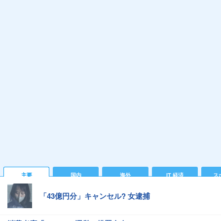
主要
国内
海外
IT 経済
ス
「43億円分」キャンセル? 女逮捕