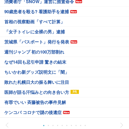
消費者庁「SNOW」運営に措置命令
90歳患者を殴る? 看護助手を逮捕
首相の視察動画「すべて計算」
「女子トイレに全裸の男」逮捕
茨城県「パスポート」発行を発表
週刊ジャンプ 初の100万部割れ
なぜ14回も忌引申請 驚きの結末
ちいかわ新グッズ説明文に「闇」
敗れた札幌日大の振る舞いに注目
医師が語る汗悩みとの向き合い方
有罪でいい 斉藤被告の事件見解
ケンコバ コロナで謎の後遺症