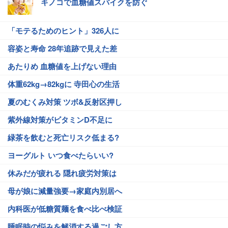
キノコで血糖値スパイクを防ぐ
「モテるためのヒント」326人に
容姿と寿命 28年追跡で見えた差
あたりめ 血糖値を上げない理由
体重62kg→82kgに 寺田心の生活
夏のむくみ対策 ツボ&反射区押し
紫外線対策がビタミンD不足に
緑茶を飲むと死亡リスク低まる?
ヨーグルト いつ食べたらいい?
休みだが疲れる 隠れ疲労対策は
母が娘に減量強要→家庭内別居へ
内科医が低糖質麺を食べ比べ検証
睡眠時の悩みを解消する過ごし方