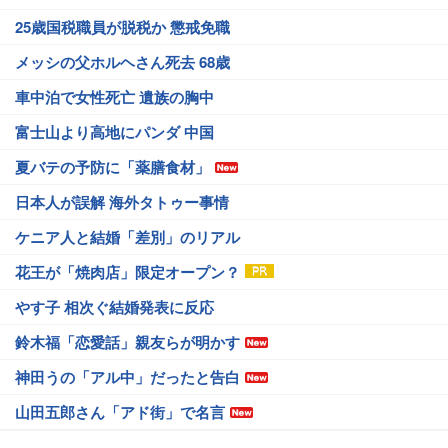
25歳国税職員が脱税か 懲戒免職
メッシの父ホルヘさん死去 68歳
車中泊で女性死亡 遺族の胸中
富士山より高地にパンダ 中国
夏バテの予防に「薬膳食材」
日本人が誤解 海外タトゥー事情
ケニア人と結婚「差別」のリアル
花王が「焼肉店」限定オープン？
やす子 相次ぐ結婚発表に反応
鈴木福「恋愛話」親友らが明かす
神田うの「アル中」だったと告白
山田五郎さん「アド街」で名言