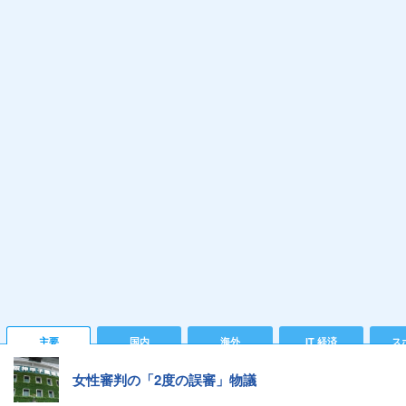
主要
国内
海外
IT 経済
ス
女性審判の「2度の誤審」物議