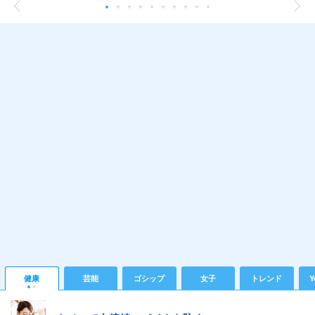
健康
芸能
ゴシップ
女子
トレンド
Y