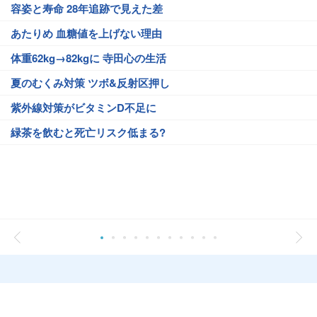
容姿と寿命 28年追跡で見えた差
あたりめ 血糖値を上げない理由
体重62kg→82kgに 寺田心の生活
夏のむくみ対策 ツボ&反射区押し
紫外線対策がビタミンD不足に
緑茶を飲むと死亡リスク低まる?