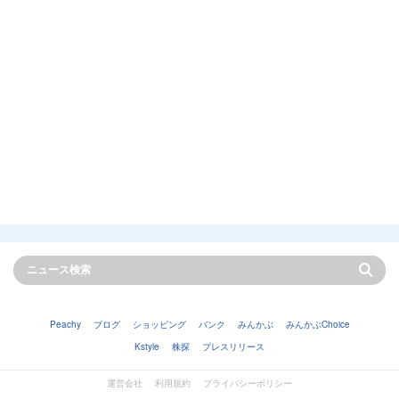
Peachy
ブログ
ショッピング
バンク
みんかぶ
みんかぶChoice
Kstyle
株探
プレスリリース
運営会社
利用規約
プライバシーポリシー