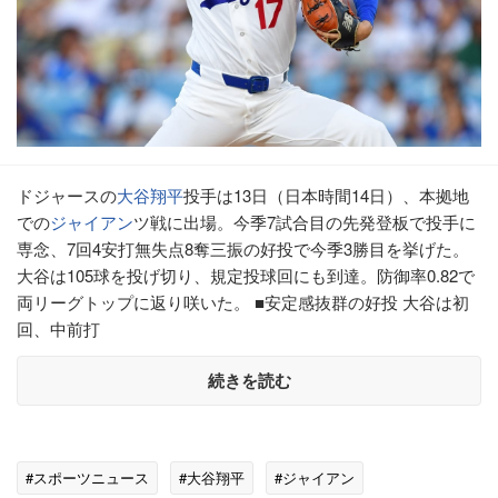
ドジャースの
大谷翔平
投手は13日（日本時間14日）、本拠地
での
ジャイアン
ツ戦に出場。今季7試合目の先発登板で投手に
専念、7回4安打無失点8奪三振の好投で今季3勝目を挙げた。
大谷は105球を投げ切り、規定投球回にも到達。防御率0.82で
両リーグトップに返り咲いた。 ■安定感抜群の好投 大谷は初
回、中前打
続きを読む
#スポーツニュース
#大谷翔平
#ジャイアン