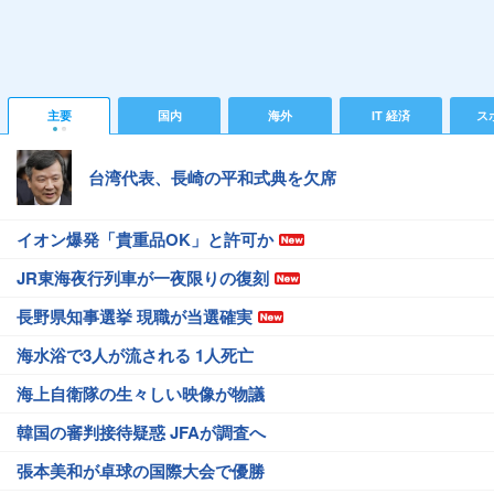
主要
国内
海外
IT 経済
ス
台湾代表、長崎の平和式典を欠席
イオン爆発「貴重品OK」と許可か
JR東海夜行列車が一夜限りの復刻
長野県知事選挙 現職が当選確実
海水浴で3人が流される 1人死亡
海上自衛隊の生々しい映像が物議
韓国の審判接待疑惑 JFAが調査へ
張本美和が卓球の国際大会で優勝