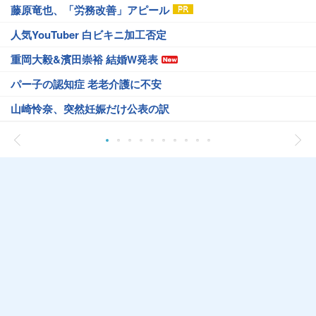
藤原竜也、「労務改善」アピール
人気YouTuber 白ビキニ加工否定
重岡大毅&濱田崇裕 結婚W発表
パー子の認知症 老老介護に不安
山崎怜奈、突然妊娠だけ公表の訳