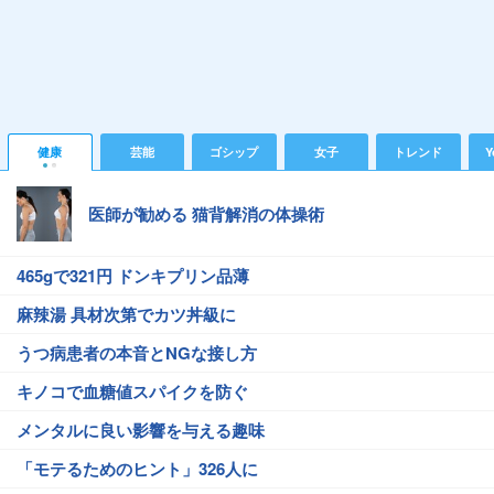
健康
芸能
ゴシップ
女子
トレンド
Y
医師が勧める 猫背解消の体操術
465gで321円 ドンキプリン品薄
麻辣湯 具材次第でカツ丼級に
うつ病患者の本音とNGな接し方
キノコで血糖値スパイクを防ぐ
メンタルに良い影響を与える趣味
「モテるためのヒント」326人に