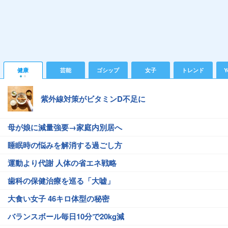
健康
芸能
ゴシップ
女子
トレンド
Y
紫外線対策がビタミンD不足に
母が娘に減量強要→家庭内別居へ
睡眠時の悩みを解消する過ごし方
運動より代謝 人体の省エネ戦略
歯科の保健治療を巡る「大嘘」
大食い女子 46キロ体型の秘密
バランスボール毎日10分で20kg減