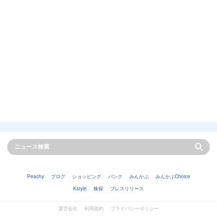
Peachy
ブログ
ショッピング
バンク
みんかぶ
みんかぶChoice
Kstyle
株探
プレスリリース
運営会社
利用規約
プライバシーポリシー