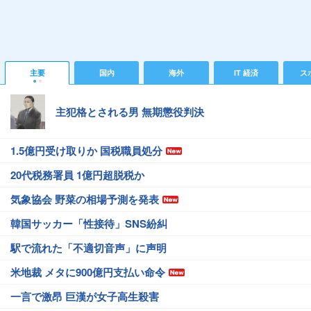
主要
国内
海外
IT 経済
ス
主犯格とされる男 無期懲役判決
1.5億円受け取りか 国税職員処分
20代税務署員 1億円超脱税か
気象協会 野菜の相場予測を発表
韓国サッカー「性接待」SNS紛糾
駅で流れた「不適切音声」に声明
米地裁 メタに900億円支払い命令
一言で激昂 巨漢が女子高生殺害