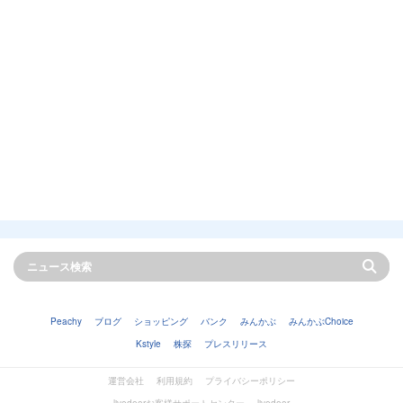
Peachy
ブログ
ショッピング
バンク
みんかぶ
みんかぶChoice
Kstyle
株探
プレスリリース
運営会社
利用規約
プライバシーポリシー