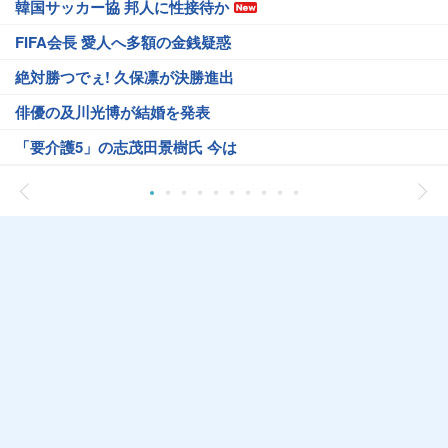
韓国サッカー協 邦人に性接待か
FIFA会長 愛人へ多額の金銭疑惑
絶対勝つでぇ! 久保凛が決勝進出
俳優の及川光博が結婚を発表
「要介護5」の志茂田景樹氏 今は