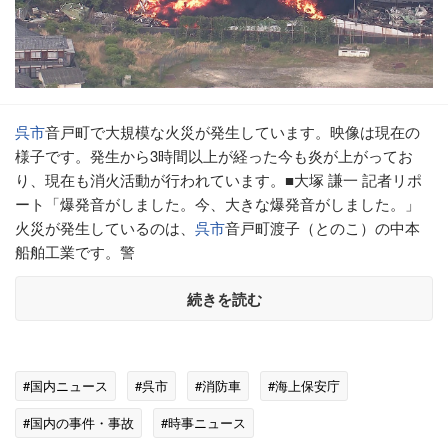
呉市
音戸町で大規模な火災が発生しています。映像は現在の
様子です。発生から3時間以上が経った今も炎が上がってお
り、現在も消火活動が行われています。■大塚 謙一 記者リポ
ート「爆発音がしました。今、大きな爆発音がしました。」
火災が発生しているのは、
呉市
音戸町渡子（とのこ）の中本
船舶工業です。警
続きを読む
#国内ニュース
#呉市
#消防車
#海上保安庁
#国内の事件・事故
#時事ニュース