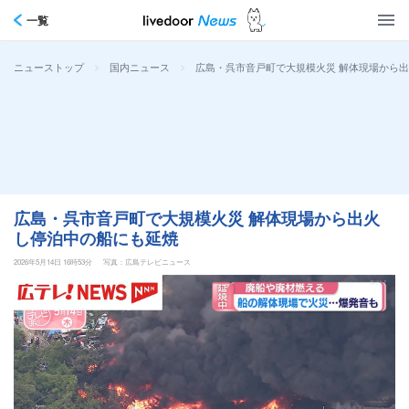
一覧
>
>
広島・呉市音戸町で大規模火災 解体現場から
ニューストップ
国内ニュース
広島・呉市音戸町で大規模火災 解体現場から出火
し停泊中の船にも延焼
2026年5月14日 16時53分
写真：広島テレビニュース