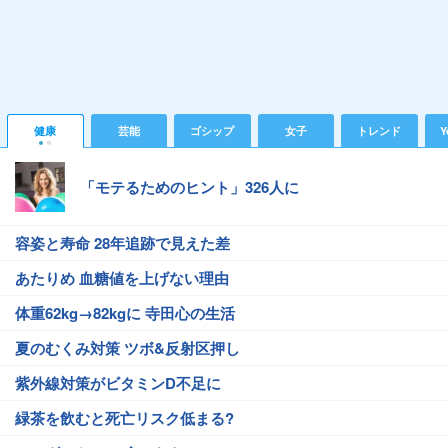
健康
芸能
ゴシップ
女子
トレンド
Y
「モテるためのヒント」326人に
容姿と寿命 28年追跡で見えた差
あたりめ 血糖値を上げない理由
体重62kg→82kgに 寺田心の生活
夏のむくみ対策 ツボ&反射区押し
紫外線対策がビタミンD不足に
緑茶を飲むと死亡リスク低まる?