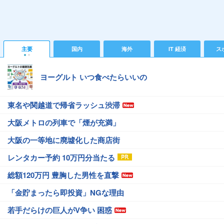
主要
国内
海外
IT 経済
ス
ヨーグルト いつ食べたらいいの
東名や関越道で帰省ラッシュ渋滞
大阪メトロの列車で「煙が充満」
大阪の一等地に廃墟化した商店街
レンタカー予約 10万円分当たる
総額120万円 豊胸した男性を直撃
「金貯まったら即投資」NGな理由
若手だらけの巨人がV争い 困惑