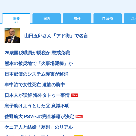
主要
国内
海外
IT 経済
ス
山田五郎さん「アド街」で名言
25歳国税職員が脱税か 懲戒免職
熊本の被災地で「火事場泥棒」か
日本郵便のシステム障害が解消
車中泊で女性死亡 遺族の胸中
日本人が誤解 海外タトゥー事情
息子助けようとした父 意識不明
佐野航大 PSVへの完全移籍が決定
ケニア人と結婚「差別」のリアル