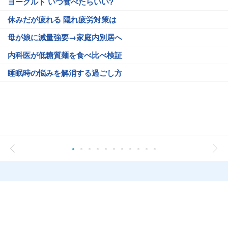
ヨーグルト いつ食べたらいい?
休みだが疲れる 隠れ疲労対策は
母が娘に減量強要→家庭内別居へ
内科医が低糖質麺を食べ比べ検証
睡眠時の悩みを解消する過ごし方