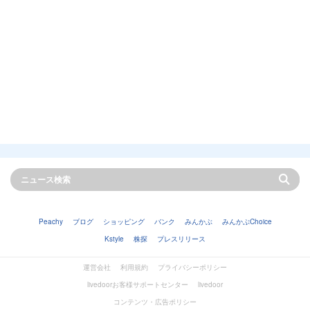
Peachy
ブログ
ショッピング
バンク
みんかぶ
みんかぶChoice
Kstyle
株探
プレスリリース
運営会社
利用規約
プライバシーポリシー
livedoorお客様サポートセンター
livedoor
コンテンツ・広告ポリシー