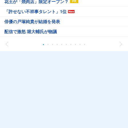
花王が「焼肉店」限定オープン？
「許せない不祥事タレント」1位
俳優の戸塚純貴が結婚を発表
配信で激怒 堀大輔氏が物議