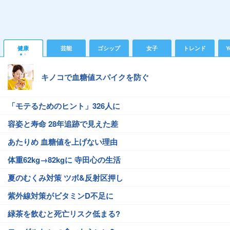
健康
芸能
ゴシップ
女子
トレンド
Y
キノコで血糖値スパイクを防ぐ
「モテるためのヒント」326人に
容姿と寿命 28年追跡で見えた差
あたりめ 血糖値を上げない理由
体重62kg→82kgに 寺田心の生活
夏のむくみ対策 ツボ&反射区押し
紫外線対策がビタミンD不足に
緑茶を飲むと死亡リスク低まる?