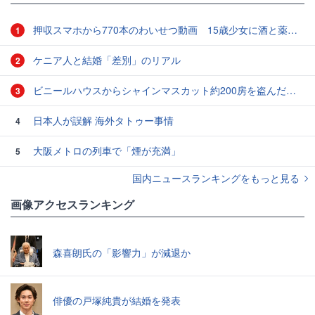
押収スマホから770本のわいせつ動画 15歳少女に酒と薬飲ませ性的暴行か 54歳男を再逮捕 「薬もありますよ」とSNSで誘い出し
1
ケニア人と結婚「差別」のリアル
2
ビニールハウスからシャインマスカット約200房を盗んだ疑い ネットで販売か 無職の男（42）逮捕 岡山県警
3
日本人が誤解 海外タトゥー事情
4
大阪メトロの列車で「煙が充満」
5
国内ニュースランキングをもっと見る
画像アクセスランキング
森喜朗氏の「影響力」が減退か
俳優の戸塚純貴が結婚を発表