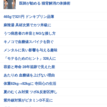
医師が勧める 猫背解消の体操術
465gで321円 ドンキプリン品薄
麻辣湯 具材次第でカツ丼級に
うつ病患者の本音とNGな接し方
キノコで血糖値スパイクを防ぐ
メンタルに良い影響を与える趣味
「モテるためのヒント」326人に
容姿と寿命 28年追跡で見えた差
あたりめ 血糖値を上げない理由
体重62kg→82kgに 寺田心の生活
夏のむくみ対策 ツボ&反射区押し
紫外線対策がビタミンD不足に