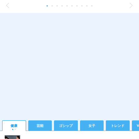
健康
芸能
ゴシップ
女子
トレンド
Y