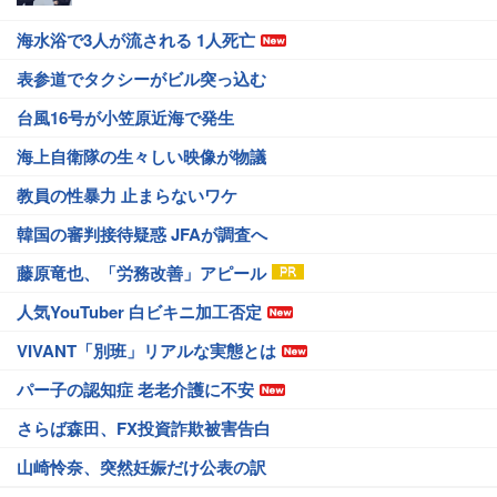
海水浴で3人が流される 1人死亡
表参道でタクシーがビル突っ込む
台風16号が小笠原近海で発生
海上自衛隊の生々しい映像が物議
教員の性暴力 止まらないワケ
韓国の審判接待疑惑 JFAが調査へ
藤原竜也、「労務改善」アピール
人気YouTuber 白ビキニ加工否定
VIVANT「別班」リアルな実態とは
パー子の認知症 老老介護に不安
さらば森田、FX投資詐欺被害告白
山崎怜奈、突然妊娠だけ公表の訳