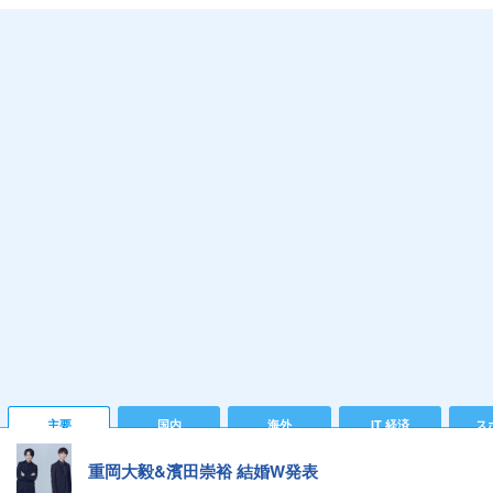
主要
国内
海外
IT 経済
ス
重岡大毅&濱田崇裕 結婚W発表