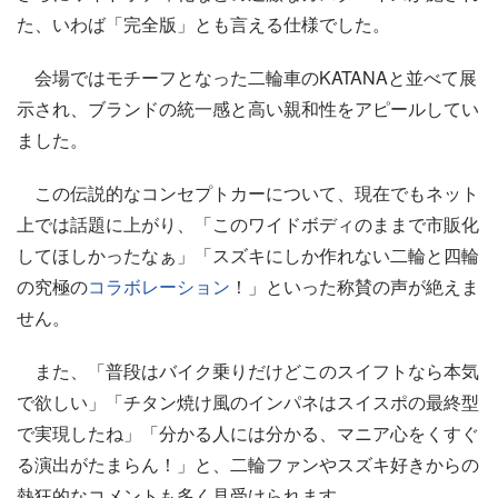
た、いわば「完全版」とも言える仕様でした。
会場ではモチーフとなった二輪車のKATANAと並べて展
示され、ブランドの統一感と高い親和性をアピールしてい
ました。
この伝説的なコンセプトカーについて、現在でもネット
上では話題に上がり、「このワイドボディのままで市販化
してほしかったなぁ」「スズキにしか作れない二輪と四輪
の究極の
コラボレーション
！」といった称賛の声が絶えま
せん。
また、「普段はバイク乗りだけどこのスイフトなら本気
で欲しい」「チタン焼け風のインパネはスイスポの最終型
で実現したね」「分かる人には分かる、マニア心をくすぐ
る演出がたまらん！」と、二輪ファンやスズキ好きからの
熱狂的なコメントも多く見受けられます。