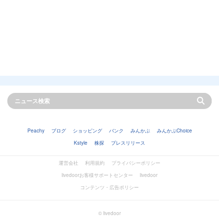
Peachy
ブログ
ショッピング
バンク
みんかぶ
みんかぶChoice
Kstyle
株探
プレスリリース
運営会社
利用規約
プライバシーポリシー
livedoorお客様サポートセンター
livedoor
コンテンツ・広告ポリシー
© livedoor