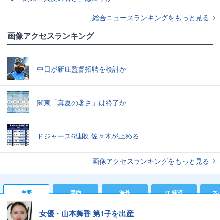
総合ニュースランキングをもっと見る
画像アクセスランキング
中日が新庄監督招聘を検討か
関東「真夏の暑さ」は終了か
ドジャース6連敗 佐々木が止める
画像アクセスランキングをもっと見る
主要
国内
海外
IT 経済
ス
女優・山本舞香 第1子を出産