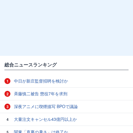
総合ニュースランキング
中日が新庄監督招聘を検討か
1
斉藤慎二被告 懲役7年を求刑
2
深夜アニメに喫煙描写 BPOで議論
3
大量注文キャンセル43億円以上か
4
関東「真夏の暑さ」は終了か
5