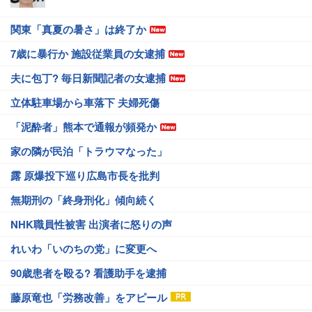
関東「真夏の暑さ」は終了か
7歳に暴行か 施設従業員の女逮捕
夫に包丁? 毎日新聞記者の女逮捕
立体駐車場から車落下 夫婦死傷
「泥酔者」熊本で通報が頻発か
家の隣が民泊「トラウマなった」
露 原爆投下巡り広島市長を批判
無期刑の「終身刑化」傾向続く
NHK職員性被害 出演者に怒りの声
れいわ「いのちの党」に変更へ
90歳患者を殴る? 看護助手を逮捕
藤原竜也「労務改善」をアピール