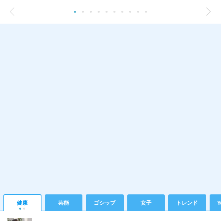
健康
芸能
ゴシップ
女子
トレンド
Y