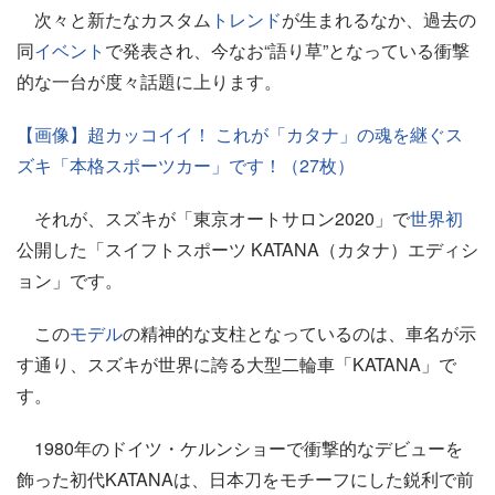
次々と新たなカスタム
トレンド
が生まれるなか、過去の
同
イベント
で発表され、今なお“語り草”となっている衝撃
的な一台が度々話題に上ります。
【画像】超カッコイイ！ これが「カタナ」の魂を継ぐス
ズキ「本格スポーツカー」です！（27枚）
それが、スズキが「東京オートサロン2020」で
世界初
公開した「スイフトスポーツ KATANA（カタナ）エディシ
ョン」です。
この
モデル
の精神的な支柱となっているのは、車名が示
す通り、スズキが世界に誇る大型二輪車「KATANA」で
す。
1980年のドイツ・ケルンショーで衝撃的なデビューを
飾った初代KATANAは、日本刀をモチーフにした鋭利で前