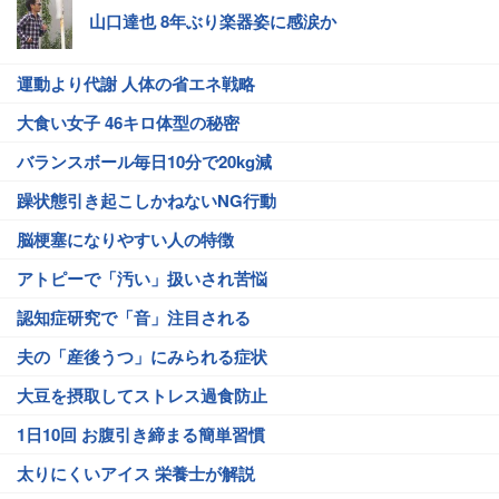
山口達也 8年ぶり楽器姿に感涙か
運動より代謝 人体の省エネ戦略
大食い女子 46キロ体型の秘密
バランスボール毎日10分で20kg減
躁状態引き起こしかねないNG行動
脳梗塞になりやすい人の特徴
アトピーで「汚い」扱いされ苦悩
認知症研究で「音」注目される
夫の「産後うつ」にみられる症状
大豆を摂取してストレス過食防止
1日10回 お腹引き締まる簡単習慣
太りにくいアイス 栄養士が解説