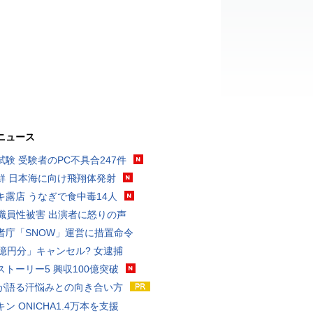
ニュース
試験 受験者のPC不具合247件
鮮 日本海に向け飛翔体発射
キ露店 うなぎで食中毒14人
K職員性被害 出演者に怒りの声
者庁「SNOW」運営に措置命令
3億円分」キャンセル? 女逮捕
ストーリー5 興収100億突破
が語る汗悩みとの向き合い方
ン ONICHA1.4万本を支援