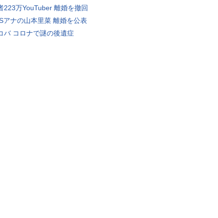
223万YouTuber 離婚を撤回
BSアナの山本里菜 離婚を公表
コバ コロナで謎の後遺症