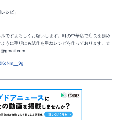
現レシピ」
ネルですよろしくお願いします。町の中華店で店長を務め
すように手順にも試作を重ねレシピを作っております。☆
om                
SBKoNm__9g