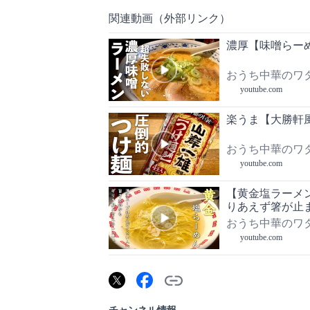
関連動画（外部リンク）
濃厚【味噌らー
おうち中華のワ
youtube.com
楽うま【大勝軒
おうち中華のワ
youtube.com
【黄金塩ラーメ
りあえず箸が止
おうち中華のワ
youtube.com
チャンネル情報