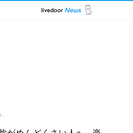
 …
炊がめんどくさい人へ。楽