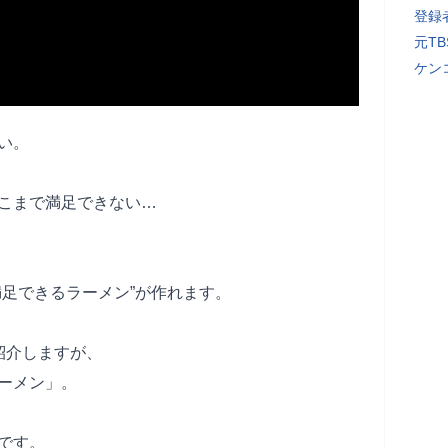
登録者
元T
ケン
い。
こまで満足できない…
満足できるラーメン”が作れます。
紹介しますが、
ーメン」。
です。