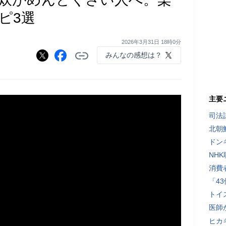
ピ3選
2026年3月31日 18時0分
みんなの感想は？
主要
司法
北朝
ドン
NH
消費
「4
トイ
医師
ヒカキ