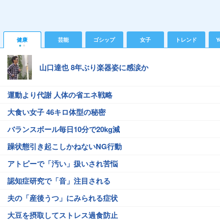
健康
芸能
ゴシップ
女子
トレンド
Y
山口達也 8年ぶり楽器姿に感涙か
運動より代謝 人体の省エネ戦略
大食い女子 46キロ体型の秘密
バランスボール毎日10分で20kg減
躁状態引き起こしかねないNG行動
アトピーで「汚い」扱いされ苦悩
認知症研究で「音」注目される
夫の「産後うつ」にみられる症状
大豆を摂取してストレス過食防止