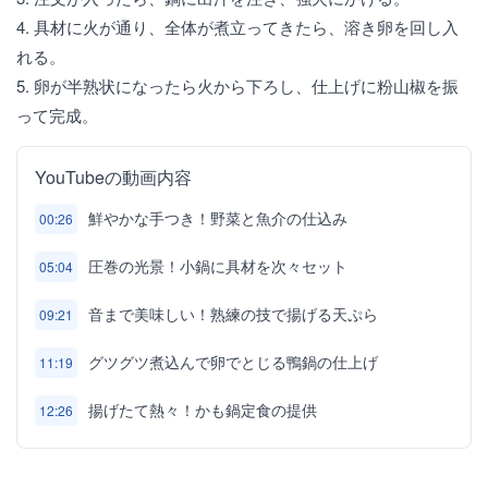
4. 具材に火が通り、全体が煮立ってきたら、溶き卵を回し入
れる。
5. 卵が半熟状になったら火から下ろし、仕上げに粉山椒を振
って完成。
YouTubeの動画内容
鮮やかな手つき！野菜と魚介の仕込み
00:26
圧巻の光景！小鍋に具材を次々セット
05:04
音まで美味しい！熟練の技で揚げる天ぷら
09:21
グツグツ煮込んで卵でとじる鴨鍋の仕上げ
11:19
揚げたて熱々！かも鍋定食の提供
12:26