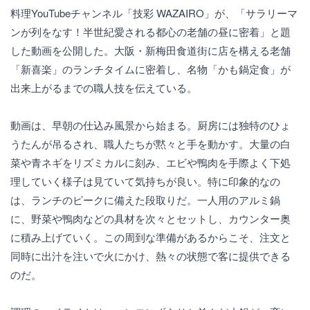
料理YouTubeチャンネル「技彩 WAZAIRO」が、「サラリーマ
ンが列をなす！半世紀愛される都心の老舗の昼に密着」と題
した動画を公開した。大阪・新梅田食道街に店を構える老舗
「新喜楽」のランチタイムに密着し、名物「かも鍋定食」が
出来上がるまでの職人技を伝えている。
動画は、早朝の仕込み風景から始まる。厨房には独特のひょ
うたんが吊るされ、職人たちが黙々と手を動かす。大量の白
菜や青ネギをリズミカルに刻み、エビや鴨肉を手際よく下処
理していく様子は見ていて気持ちが良い。特に印象的なの
は、ランチのピークに備えた段取りだ。一人用のアルミ鍋
に、野菜や鴨肉などの具材を次々とセットし、カウンター奥
に積み上げていく。この周到な準備があるからこそ、注文と
同時に出汁を注いで火にかけ、熱々の状態で客に提供できる
のだ。