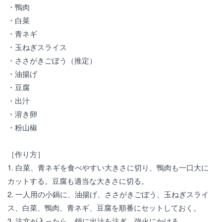
・鴨肉
・白菜
・青ネギ
・玉ねぎスライス
・ささがきごぼう（推定）
・油揚げ
・豆腐
・出汁
・溶き卵
・粉山椒
［作り方］
1. 白菜、青ネギを食べやすい大きさに切り、鴨肉も一口大に
カットする。豆腐も適当な大きさに切る。
2. 一人用の小鍋に、油揚げ、ささがきごぼう、玉ねぎスライ
ス、白菜、鴨肉、青ネギ、豆腐を順番にセットしておく。
3. 注文が入ったら、鍋に出汁を注ぎ、強火にかける。