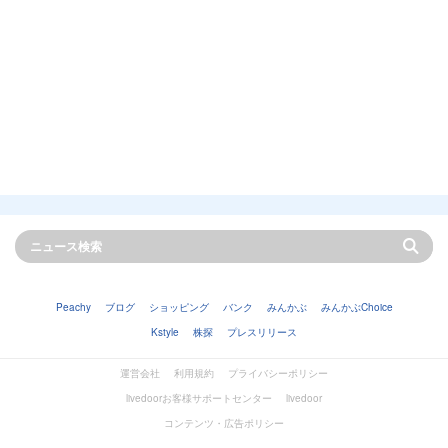
Peachy
ブログ
ショッピング
バンク
みんかぶ
みんかぶChoice
Kstyle
株探
プレスリリース
運営会社
利用規約
プライバシーポリシー
livedoorお客様サポートセンター
livedoor
コンテンツ・広告ポリシー