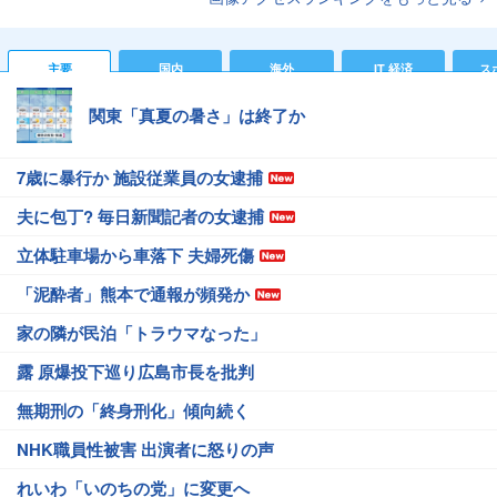
主要
国内
海外
IT 経済
ス
関東「真夏の暑さ」は終了か
7歳に暴行か 施設従業員の女逮捕
夫に包丁? 毎日新聞記者の女逮捕
立体駐車場から車落下 夫婦死傷
「泥酔者」熊本で通報が頻発か
家の隣が民泊「トラウマなった」
露 原爆投下巡り広島市長を批判
無期刑の「終身刑化」傾向続く
NHK職員性被害 出演者に怒りの声
れいわ「いのちの党」に変更へ