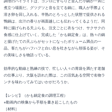
調理のハイライトは、コンロにずらりと並んだ小鍋が一斉に
煮立つ場面だ。グツグツと音を立てる鍋に、職人が手際よく
溶き卵を回し入れる。半熟のとろっとした状態で提供される
鴨鍋は、出汁の香りが画面越しにも伝わってくるようだ。同
時に揚げられる天ぷらも、注文ごとに衣をつけ、サクサクの
食感に仕上げていく。完成した「かも鍋定食」は、熱々の鍋
と揚げたての天ぷらがセットになったボリューム満点の一
品。客たちがハフハフと白い息を吐きながら頬張る姿が、そ
の美味しさを物語っている。
効率的な動線と熟練の技で、忙しい人々の胃袋を満たす老舗
の仕事ぶり。大阪を訪れた際は、この活気ある空間で名物ラ
ンチを味わってみてはいかがだろうか。
【レシピ】（かも鍋定食の調理工程）
※動画内の映像から手順を書き起こしたもの
［材料］