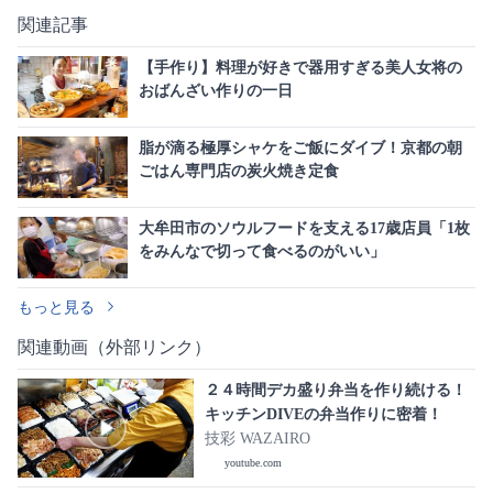
関連記事
【手作り】料理が好きで器用すぎる美人女将の
おばんざい作りの一日
脂が滴る極厚シャケをご飯にダイブ！京都の朝
ごはん専門店の炭火焼き定食
大牟田市のソウルフードを支える17歳店員「1枚
をみんなで切って食べるのがいい」
もっと見る
関連動画（外部リンク）
２４時間デカ盛り弁当を作り続ける！
キッチンDIVEの弁当作りに密着！
技彩 WAZAIRO
youtube.com