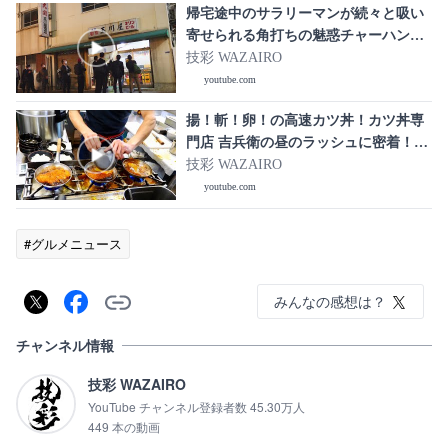
帰宅途中のサラリーマンが続々と吸い
寄せられる角打ちの魅惑チャーハン
「玉川屋酒店」の仕込みに密着｜
技彩 WAZAIRO
japanese street food
youtube.com
揚！斬！卵！の高速カツ丼！カツ丼専
門店 吉兵衛の昼のラッシュに密着！
Japanese Katsudon Master
技彩 WAZAIRO
youtube.com
#グルメニュース
みんなの感想は？
チャンネル情報
技彩 WAZAIRO
YouTube チャンネル登録者数 45.30万人
449 本の動画