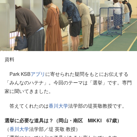
資料
Park KSB
アプリ
に寄せられた疑問をもとにお伝えする
「みんなのハテナ」。今回のテーマは「選挙」です。専門
家に聞いてきました。
答えてくれたのは
香川大学
法学部の堤英敬教授です。
選挙に必要な道具は？（岡山・南区 MIKKI 67歳）
（
香川大学
法学部／堤 英敬 教授）