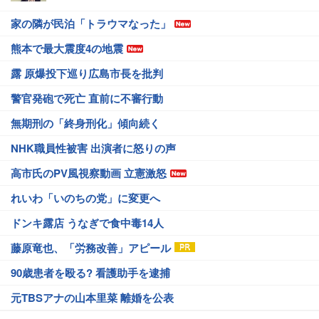
家の隣が民泊「トラウマなった」
熊本で最大震度4の地震
露 原爆投下巡り広島市長を批判
警官発砲で死亡 直前に不審行動
無期刑の「終身刑化」傾向続く
NHK職員性被害 出演者に怒りの声
高市氏のPV風視察動画 立憲激怒
れいわ「いのちの党」に変更へ
ドンキ露店 うなぎで食中毒14人
藤原竜也、「労務改善」アピール
90歳患者を殴る? 看護助手を逮捕
元TBSアナの山本里菜 離婚を公表