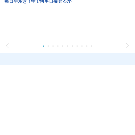
毎日早歩き 1年で何キロ痩せるか