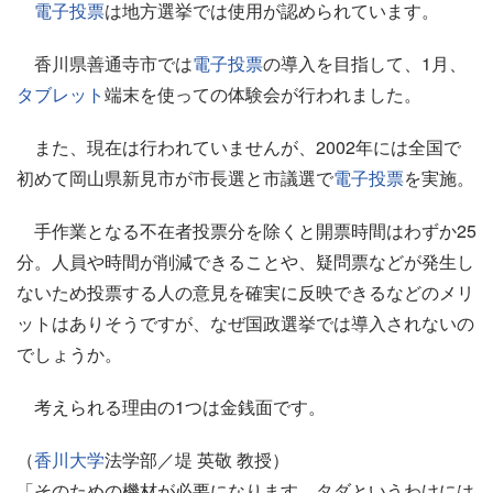
電子投票
は地方選挙では使用が認められています。
香川県善通寺市では
電子投票
の導入を目指して、1月、
タブレット
端末を使っての体験会が行われました。
また、現在は行われていませんが、2002年には全国で
初めて岡山県新見市が市長選と市議選で
電子投票
を実施。
手作業となる不在者投票分を除くと開票時間はわずか25
分。人員や時間が削減できることや、疑問票などが発生し
ないため投票する人の意見を確実に反映できるなどのメリ
ットはありそうですが、なぜ国政選挙では導入されないの
でしょうか。
考えられる理由の1つは金銭面です。
（
香川大学
法学部／堤 英敬 教授）
「そのための機材が必要になります。タダというわけには