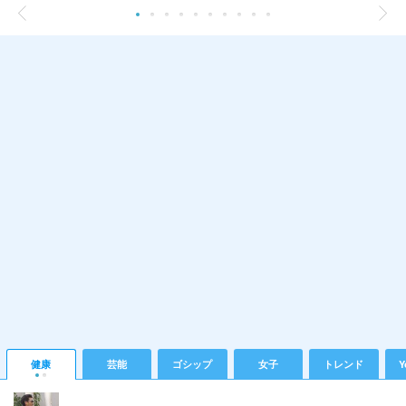
健康
芸能
ゴシップ
女子
トレンド
Y