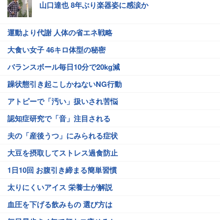
山口達也 8年ぶり楽器姿に感涙か
運動より代謝 人体の省エネ戦略
大食い女子 46キロ体型の秘密
バランスボール毎日10分で20kg減
躁状態引き起こしかねないNG行動
アトピーで「汚い」扱いされ苦悩
認知症研究で「音」注目される
夫の「産後うつ」にみられる症状
大豆を摂取してストレス過食防止
1日10回 お腹引き締まる簡単習慣
太りにくいアイス 栄養士が解説
血圧を下げる飲みもの 選び方は