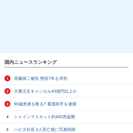
国内ニュースランキング
斉藤慎二被告 懲役7年を求刑
1
大量注文キャンセル43億円以上か
2
90歳患者を殴る? 看護助手を逮捕
3
シャインマスカット約400房盗難
4
ハビタ社長 2人死亡後に写真削除
5