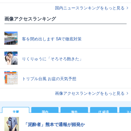
国内ニュースランキングをもっと見る
画像アクセスランキング
客を閉め出します SAで徹底対策
りくりゅうに「そろそろ飽きた」
トリプル台風 お盆の天気予想
画像アクセスランキングをもっと見る
主要
国内
海外
IT 経済
ス
「泥酔者」熊本で通報が頻発か