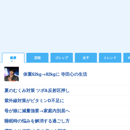
健康
芸能
ゴシップ
女子
トレンド
Y
体重62kg→82kgに 寺田心の生活
夏のむくみ対策 ツボ&反射区押し
紫外線対策がビタミンD不足に
母が娘に減量強要→家庭内別居へ
睡眠時の悩みを解消する過ごし方