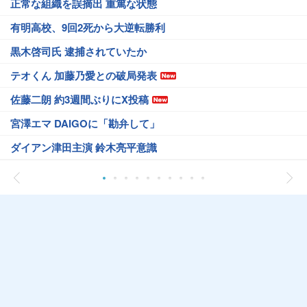
正常な組織を誤摘出 重篤な状態
有明高校、9回2死から大逆転勝利
黒木啓司氏 逮捕されていたか
テオくん 加藤乃愛との破局発表
佐藤二朗 約3週間ぶりにX投稿
宮澤エマ DAIGOに「勘弁して」
ダイアン津田主演 鈴木亮平意識