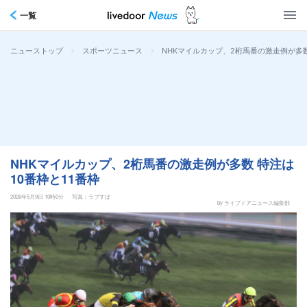
一覧
>
>
NHKマイルカップ、2桁馬番の激走例が多数
ニューストップ
スポーツニュース
NHKマイルカップ、2桁馬番の激走例が多数 特注は
10番枠と11番枠
2026年5月9日 10時0分
写真：ラブすぽ
by ライブドアニュース編集部