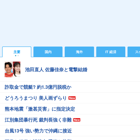
主要
国内
海外
IT 経済
ス
池田直人 佐藤佳奈と電撃結婚
詐取金で競艇? 約1.3億円脱税か
どうろうまつり 美人画ずらり
熊本地震「激甚災害」に指定決定
江別集団暴行死 裁判長強く非難
台風13号 強い勢力で沖縄に接近