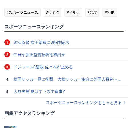
#スポーツニュース
#ワキタ
#イルカ
#競馬
#NHK
スポーツニュースランキング
須江監督 女子部員に3条件提示
1
中日が新庄監督招聘を検討か
2
ドジャース6連敗 佐々木が止める
3
韓国サッカー界に衝撃 大韓サッカー協会に外国人審判への“性的接待”疑惑 韓国メディアが報道
4
大谷夫妻 夏はテラスで食事?
5
スポーツニュースランキングをもっと見る
画像アクセスランキング