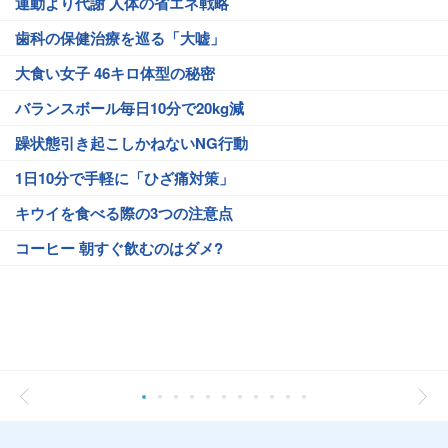
運動より代謝 人体の省エネ戦略
歯科の保健治療を巡る「大嘘」
大食い女子 46キロ体型の秘密
バランスボール毎日10分で20kg減
躁状態引き起こしかねないNG行動
1日10分で手軽に「ひざ痛対策」
キウイを食べる際の3つの注意点
コーヒー 朝すぐ飲むのはダメ?