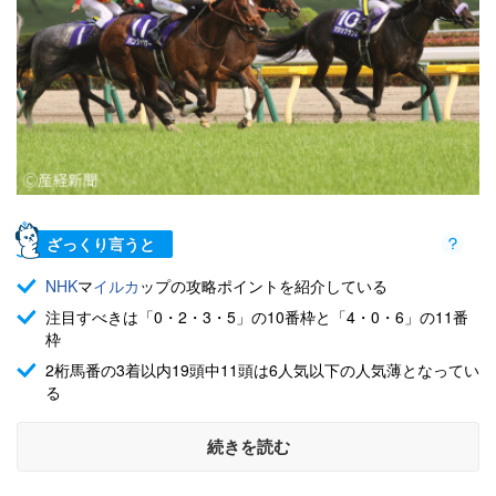
ざっくり言うと
NHK
マ
イルカ
ップの攻略ポイントを紹介している
注目すべきは「0・2・3・5」の10番枠と「4・0・6」の11番
枠
2桁馬番の3着以内19頭中11頭は6人気以下の人気薄となってい
る
続きを読む