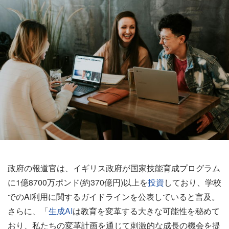
政府の報道官は、イギリス政府が国家技能育成プログラム
に1億8700万ポンド(約370億円)以上を
投資
しており、学校
でのAI利用に関するガイドラインを公表していると言及。
さらに、「
生成AI
は教育を変革する大きな可能性を秘めて
おり、私たちの変革計画を通じて刺激的な成長の機会を提