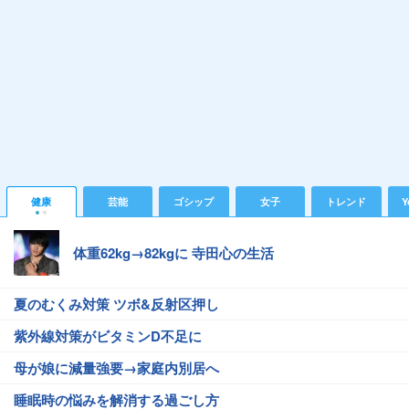
健康
芸能
ゴシップ
女子
トレンド
Y
体重62kg→82kgに 寺田心の生活
夏のむくみ対策 ツボ&反射区押し
紫外線対策がビタミンD不足に
母が娘に減量強要→家庭内別居へ
睡眠時の悩みを解消する過ごし方