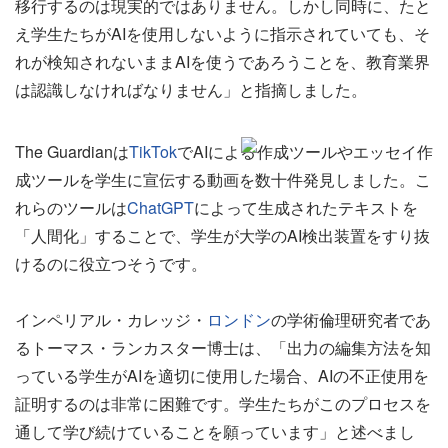
移行するのは現実的ではありません。しかし同時に、たと
え学生たちがAIを使用しないように指示されていても、そ
れが検知されないままAIを使うであろうことを、教育業界
は認識しなければなりません」と指摘しました。
The Guardianは
TikTok
でAIによる
作成ツールやエッセイ作
成ツールを学生に宣伝する動画を数十件発見しました。こ
れらのツールは
ChatGPT
によって生成されたテキストを
「人間化」することで、学生が大学のAI検出装置をすり抜
けるのに役立つそうです。
インペリアル・カレッジ・
ロンドン
の学術倫理研究者であ
るトーマス・ランカスター博士は、「出力の編集方法を知
っている学生がAIを適切に使用した場合、AIの不正使用を
証明するのは非常に困難です。学生たちがこのプロセスを
通して学び続けていることを願っています」と述べまし