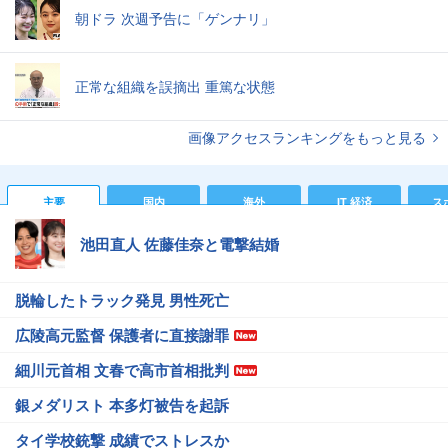
朝ドラ 次週予告に「ゲンナリ」
正常な組織を誤摘出 重篤な状態
画像アクセスランキングをもっと見る
主要
国内
海外
IT 経済
ス
池田直人 佐藤佳奈と電撃結婚
脱輪したトラック発見 男性死亡
広陵高元監督 保護者に直接謝罪
細川元首相 文春で高市首相批判
銀メダリスト 本多灯被告を起訴
タイ学校銃撃 成績でストレスか