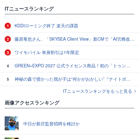
ITニュースランキング
KDDIローミング終了 楽天の課題
1
藤原竜也さん、「SKYSEA Client View」新CMで「AI労務改善」をアピール 働き方をAIが分析したら「すぐに休んで」と言われる？
2
ワイモバイル 単身割引は1年限定
3
GREEN×EXPO 2027 公式ライセンス商品！初の「トゥンクトゥンク」公式LINEスタンプ、販売開始
4
神秘の森で授かった我が子は“何かがおかしい”『ナイトボーン -夜哭-』本編映像解禁 母の絶叫顔うちわが全国の劇場に［ホラー通信］
5
ITニュースランキングをもっと見る
画像アクセスランキング
中日が新庄監督招聘を検討か