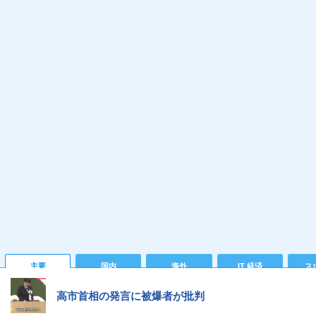
主要
国内
海外
IT 経済
ス
高市首相の発言に被爆者が批判