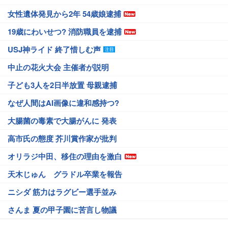
女性遺体発見から2年 54歳娘逮捕
19歳にわいせつ? 消防職員を逮捕
USJ神ライド 終了惜しむ声
中止の花火大会 主催者が説明
子ども3人を2日半放置 母親逮捕
なぜ人間はAI画像に違和感持つ?
大腸菌の毒素で大腸がんに 発表
高市氏の態度 芥川賞作家が批判
オリラジ中田、移住の理由を激白
天木じゅん グラドル卒業を報告
ニシダ 筋力はラグビー選手並み
さんま 夏の甲子園に苦言し物議