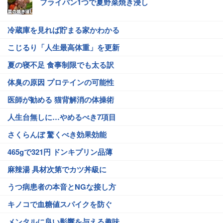
フライパン1つで夏野菜焼き浸し
冷蔵庫を見れば貯まる家かわかる
こじるり「人生最高体重」を更新
夏の寝不足 食事制限でも太る訳
体臭の原因 プロテインの可能性
医師が勧める 猫背解消の体操術
人生台無しに…やめるべき7項目
さくらんぼ 驚くべき効果効能
465gで321円 ドンキプリン品薄
麻辣湯 具材次第でカツ丼級に
うつ病患者の本音とNGな接し方
キノコで血糖値スパイクを防ぐ
メンタルに良い影響を与える趣味