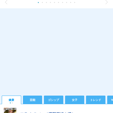
健康
芸能
ゴシップ
女子
トレンド
Y