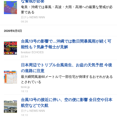
な警戒が必要
奄美・沖縄では暴風・高波・大雨・高潮への厳重な警戒が必
要である
日テレNEWS NNN
08:26
2026年8月5日
台風13号の影響で…沖縄では数日間暴風雨が続く可
能性も？気象予報士が見解
livedoor ECHOES
22:54
日本周辺でトリプル台風発生、お盆の天気予想 今後
の進路に注意
最大瞬間風速60メートルで一部住宅が倒壊するおそれがある
とされている
tenki.jp
18:13
台風13号の接近に伴い、空の便に影響 全日空や日本
航空などで欠航
日テレNEWS NNN
18:10