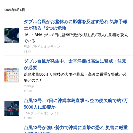
2026年8月6日
ダブル台風がお盆休みに影響を及ぼす恐れ 気象予報
士が語る「2つの危険」
JAL・ANAは6～8日に計557便が欠航し約8万人に影響が及ん
でいる
FNNプライムオンライン
18:44
ダブル台風が発生中、太平洋側は高波に警戒・注意
が必要
総降水量500ミリ前後の大雨や暴風・高波に厳重な警戒が必
要とのこと
tenki.jp
13:48
台風13号、7日に沖縄本島直撃へ 空の便欠航で約7万
5000人に影響か
FNNプライムオンライン
12:03
台風13号が強い勢力で沖縄に直撃の恐れ 災害に厳重