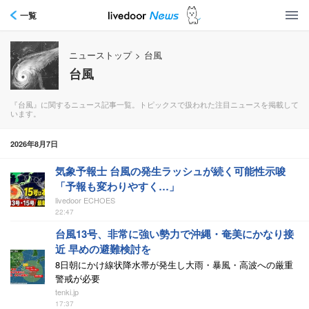
一覧
ニューストップ
>
台風
台風
『台風』に関するニュース記事一覧。トピックスで扱われた注目ニュースを掲載して
います。
2026年8月7日
気象予報士 台風の発生ラッシュが続く可能性示唆
「予報も変わりやすく…」
livedoor ECHOES
22:47
台風13号、非常に強い勢力で沖縄・奄美にかなり接
近 早めの避難検討を
8日朝にかけ線状降水帯が発生し大雨・暴風・高波への厳重
警戒が必要
tenki.jp
17:37