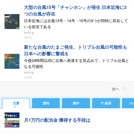
大型の台風15号「チャンホン」が発生 日本近海に3
つの台風が存在
日本近海には台風13号・14号・15号の3つが同時に存在して
いる状況である
tenki.jp
16:54
新たな台風のたまご発生、トリプル台風の可能性も
日本への影響に警戒を
今後24時間以内に台風へ発達する見込みで、トリプル台風と
なる可能性
tenki.jp
12:00
次ヘ
主要
国内
海外
IT 経済
ス
月1万円の配当金 獲得する手段は