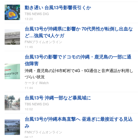
動き遅い 台風13号影響長引くか
TBS NEWS DIG
13:20
台風13号が沖縄県に影響か 70代男性が転倒し出血な
ど…強風で4人ケガ
FNNプライムオンライン
11:46
台風13号の影響でドコモの沖縄・鹿児島の一部に通
信障害
沖縄・鹿児島の計6市町村で4G・5G通信と音声通話が利用し
づらい状況
ケータイ Watch
11:44
台風13号 沖縄一部など暴風域に
TBS NEWS DIG
10:02
台風13号が沖縄本島直撃へ 昼過ぎに最接近する見込
み
FNNプライムオンライン
06:17