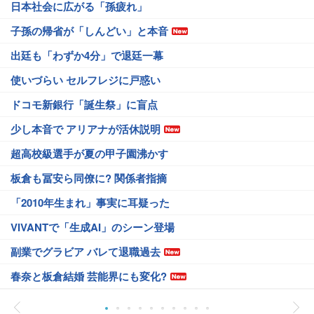
日本社会に広がる「孫疲れ」
子孫の帰省が「しんどい」と本音
出廷も「わずか4分」で退廷一幕
使いづらい セルフレジに戸惑い
ドコモ新銀行「誕生祭」に盲点
少し本音で アリアナが活休説明
超高校級選手が夏の甲子園沸かす
板倉も冨安ら同僚に? 関係者指摘
「2010年生まれ」事実に耳疑った
VIVANTで「生成AI」のシーン登場
副業でグラビア バレて退職過去
春奈と板倉結婚 芸能界にも変化?