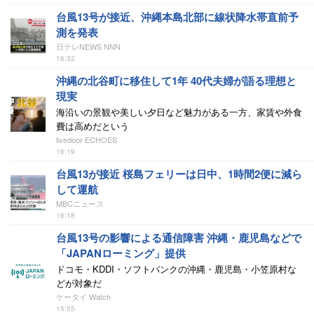
台風13号が接近、沖縄本島北部に線状降水帯直前予
測を発表
日テレNEWS NNN
16:32
沖縄の北谷町に移住して1年 40代夫婦が語る理想と
現実
海沿いの景観や美しい夕日など魅力がある一方、家賃や外食
費は高めだという
livedoor ECHOES
16:19
台風13が接近 桜島フェリーは日中、1時間2便に減ら
して運航
MBCニュース
16:18
台風13号の影響による通信障害 沖縄・鹿児島などで
「JAPANローミング」提供
ドコモ・KDDI・ソフトバンクの沖縄・鹿児島・小笠原村な
どが対象だ
ケータイ Watch
15:55