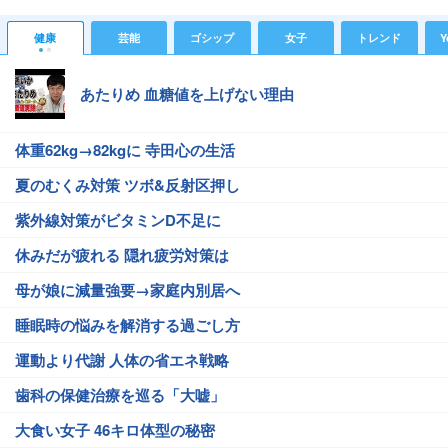
健康
芸能
ゴシップ
女子
トレンド
Y
あたりめ 血糖値を上げない理由
体重62kg→82kgに 寺田心の生活
夏のむくみ対策 ツボ&反射区押し
紫外線対策がビタミンD不足に
休みだが疲れる 隠れ疲労対策は
母が娘に減量強要→家庭内別居へ
睡眠時の悩みを解消する過ごし方
運動より代謝 人体の省エネ戦略
歯科の保健治療を巡る「大嘘」
大食い女子 46キロ体型の秘密