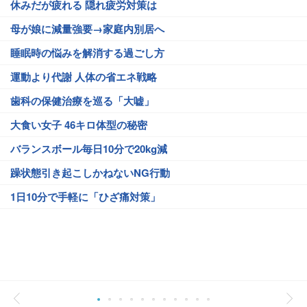
休みだが疲れる 隠れ疲労対策は
母が娘に減量強要→家庭内別居へ
睡眠時の悩みを解消する過ごし方
運動より代謝 人体の省エネ戦略
歯科の保健治療を巡る「大嘘」
大食い女子 46キロ体型の秘密
バランスボール毎日10分で20kg減
躁状態引き起こしかねないNG行動
1日10分で手軽に「ひざ痛対策」