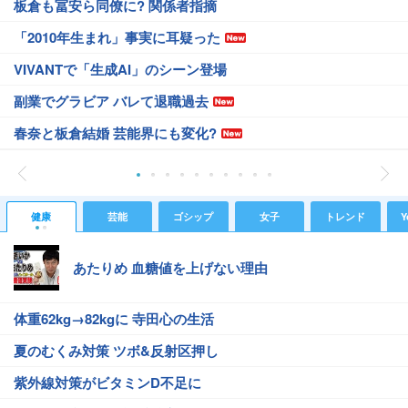
板倉も冨安ら同僚に? 関係者指摘
「2010年生まれ」事実に耳疑った
VIVANTで「生成AI」のシーン登場
副業でグラビア バレて退職過去
春奈と板倉結婚 芸能界にも変化?
健康
芸能
ゴシップ
女子
トレンド
Y
あたりめ 血糖値を上げない理由
体重62kg→82kgに 寺田心の生活
夏のむくみ対策 ツボ&反射区押し
紫外線対策がビタミンD不足に