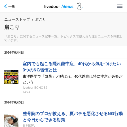
一覧
ニューストップ
>
肩こり
肩こり
『肩こり』に関するニュース記事一覧。トピックスで扱われた注目ニュースを掲載し
ています。
2026年8月4日
室内でも起こる隠れ熱中症、40代から気をつけたい
3つのNG習慣とは
東洋医学で「陰暑」と呼ばれ、40代以降は特に注意が必要だ
という
livedoor ECHOES
14:44
2026年8月3日
整骨院のプロが教える、夏バテを悪化させるNG行動
と今日からできる対策
日刊SPA!