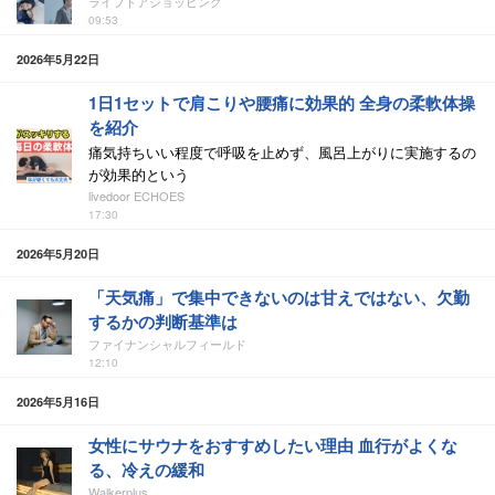
ライブドアショッピング
09:53
2026年5月22日
1日1セットで肩こりや腰痛に効果的 全身の柔軟体操
を紹介
痛気持ちいい程度で呼吸を止めず、風呂上がりに実施するの
が効果的という
livedoor ECHOES
17:30
2026年5月20日
「天気痛」で集中できないのは甘えではない、欠勤
するかの判断基準は
ファイナンシャルフィールド
12:10
2026年5月16日
女性にサウナをおすすめしたい理由 血行がよくな
る、冷えの緩和
Walkerplus