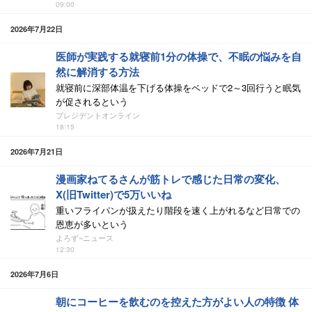
09:00
2026年7月22日
医師が実践する就寝前1分の体操で、不眠の悩みを自
然に解消する方法
就寝前に深部体温を下げる体操をベッドで2～3回行うと眠気
が促されるという
プレジデントオンライン
18:15
2026年7月21日
漫画家ねてるさんが筋トレで感じた日常の変化、
X(旧Twitter)で5万いいね
重いフライパンが扱えたり階段を速く上がれるなど日常での
恩恵が多いという
よろず~ニュース
12:30
2026年7月6日
朝にコーヒーを飲むのを控えた方がよい人の特徴 体