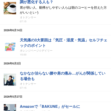
調が悪化する人も？
胃が弱い人、動悸がしやすい人らは朝のコーヒーを控えた方
がいいという
オトナンサー
07:15
2026年6月14日
天気痛の3大要因は「気圧・湿度・気温」セルフチェ
ックのポイント
オレンジページ☆デイリー
15:00
2026年6月2日
なかなか治らない腰や肩の痛み…がんが関係してい
る場合も
オトナンサー
07:15
2026年5月27日
Amazonで「BAKUNE」がセールに