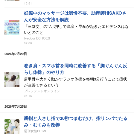
15:51
妊娠中のマッサージは我慢不要、助産師HISAKOさ
んが安全な方法を解説
「三陰交」のツボ押しで流産・早産が起きたエビデンスはな
いとのこと
livedoor ECHOES
07:00
2026年7月29日
巻き肩・スマホ首を同時に改善する「胸ぐんぐん反
らし体操」のやり方
肩甲骨を大きく動かすラジオ体操を毎朝3分行うことで症状
が改善できるという
プレジデントオンライン
06:15
2026年7月25日
親指と人さし指で30秒つまむだけ、指リンパでたる
み・むくみを改善
週刊女性PRIME