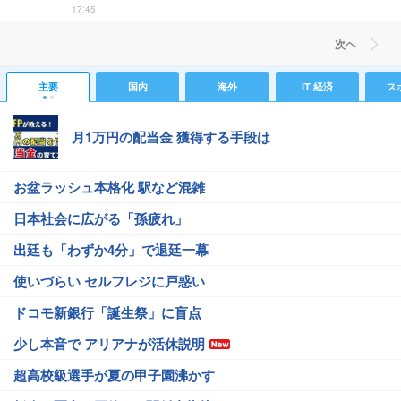
17:45
次ヘ
主要
国内
海外
IT 経済
ス
月1万円の配当金 獲得する手段は
お盆ラッシュ本格化 駅など混雑
日本社会に広がる「孫疲れ」
出廷も「わずか4分」で退廷一幕
使いづらい セルフレジに戸惑い
ドコモ新銀行「誕生祭」に盲点
少し本音で アリアナが活休説明
超高校級選手が夏の甲子園沸かす