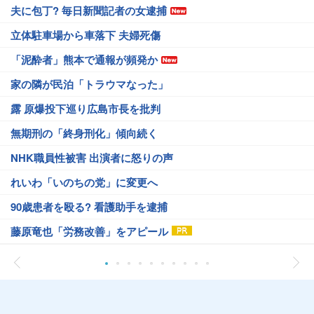
夫に包丁? 毎日新聞記者の女逮捕
立体駐車場から車落下 夫婦死傷
「泥酔者」熊本で通報が頻発か
家の隣が民泊「トラウマなった」
露 原爆投下巡り広島市長を批判
無期刑の「終身刑化」傾向続く
NHK職員性被害 出演者に怒りの声
れいわ「いのちの党」に変更へ
90歳患者を殴る? 看護助手を逮捕
藤原竜也「労務改善」をアピール