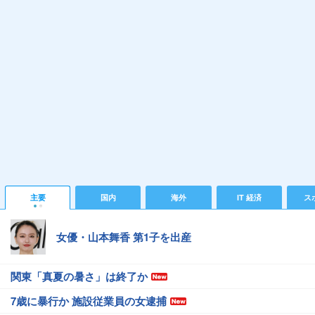
主要
国内
海外
IT 経済
ス
女優・山本舞香 第1子を出産
関東「真夏の暑さ」は終了か
7歳に暴行か 施設従業員の女逮捕