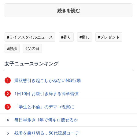
続きを読む
#ライフスタイルニュース
#香り
#癒し
#プレゼント
#散歩
#父の日
女子ニュースランキング
躁状態引き起こしかねないNG行動
1
1日10回 お腹引き締まる簡単習慣
2
「学生と不倫」のデマ→現実に
3
毎日早歩き 1年で何キロ痩せるか
4
残暑を乗り切る…50代涼感コーデ
5