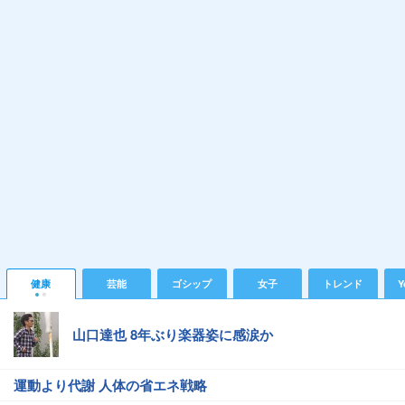
健康
芸能
ゴシップ
女子
トレンド
Y
山口達也 8年ぶり楽器姿に感涙か
運動より代謝 人体の省エネ戦略