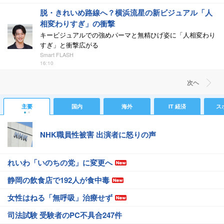
脱・きれいめ路線へ？横浜流星の新ビジュアル「人
相変わりすぎ」の衝撃
キービジュアルでの強めパーマと無精ひげ姿に「人相変わり
すぎ」と衝撃広がる
Smart FLASH
16:10
次ヘ
主要
国内
海外
IT 経済
ス
NHK職員性被害 出演者に怒りの声
れいわ「いのちの党」に変更へ
静岡の飲食店で192人が食中毒
女性はねる「無呼吸」治療せず
司法試験 受験者のPC不具合247件