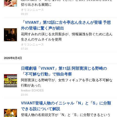
切り出される展開に
オリコンニュース
09:20
「VIVANT」第12話に古今亭志ん生さんが登場 予想
外の登場に驚く声が続出
花岡すみれの演じる太田梨歩が、情報漏洩を防ぐために志ん
生さんのサムネイルを使用
オリコンニュース
07:20
2026年8月4日
日曜劇場「VIVANT」第11話 阿部寛演じる野崎の
「不可解な行動」で独自考察
阿部寛演じる野崎守が、女性フィギュアを手に取る不可解な
行動があった
livedoor ECHOES
23:00
VIVANT登場人物のイニシャル「N」と「S」に分類
できる説について解説
登場人物の名前頭文字が「N」と「S」に分類できるという