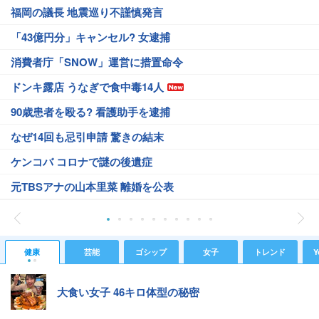
福岡の議長 地震巡り不謹慎発言
「43億円分」キャンセル? 女逮捕
消費者庁「SNOW」運営に措置命令
ドンキ露店 うなぎで食中毒14人
90歳患者を殴る? 看護助手を逮捕
なぜ14回も忌引申請 驚きの結末
ケンコバ コロナで謎の後遺症
元TBSアナの山本里菜 離婚を公表
健康
芸能
ゴシップ
女子
トレンド
Y
大食い女子 46キロ体型の秘密