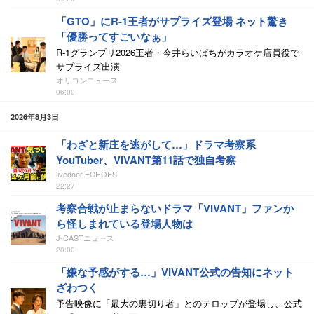
「GTO」にR-1王者がサプライズ登場 ネット驚き
「優勝ってすごいなぁ」
R-1グランプリ2026王者・今井らいぱちがカラオケ店員役で
サプライズ出演
オリコンニュース
06:00
2026年8月3日
「わざと新庄を逃がして…」ドラマ考察系
YouTuber、VIVANT第11話で独自考察
livedoor ECHOES
22:27
考察合戦が止まらないドラマ「VIVANT」ファンか
ら怪しまれている登場人物は
J-CASTニュース
20:00
「嫌な予感がする…」VIVANT公式の告知にネット
ざわつく
予告映像に「最大の裏切り者」とのテロップが登場し、公式