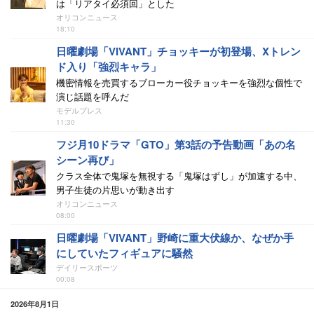
は「リアタイ必須回」とした
オリコンニュース
18:10
日曜劇場「VIVANT」チョッキーが初登場、Xトレン
ド入り「強烈キャラ」
機密情報を売買するブローカー役チョッキーを強烈な個性で
演じ話題を呼んだ
モデルプレス
11:30
フジ月10ドラマ「GTO」第3話の予告動画「あの名
シーン再び」
クラス全体で鬼塚を無視する「鬼塚はずし」が加速する中、
男子生徒の片思いが動き出す
オリコンニュース
08:00
日曜劇場「VIVANT」野崎に重大伏線か、なぜか手
にしていたフィギュアに騒然
デイリースポーツ
00:08
2026年8月1日