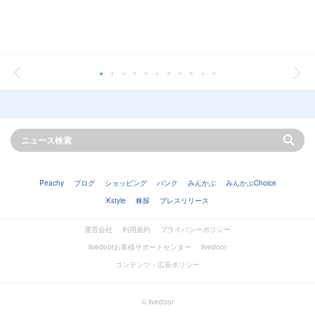
Peachy
ブログ
ショッピング
バンク
みんかぶ
みんかぶChoice
Kstyle
株探
プレスリリース
運営会社
利用規約
プライバシーポリシー
livedoorお客様サポートセンター
livedoor
コンテンツ・広告ポリシー
© livedoor