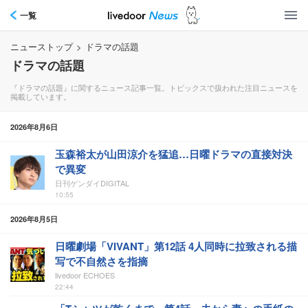
一覧
ニューストップ
>
ドラマの話題
ドラマの話題
『ドラマの話題』に関するニュース記事一覧。トピックスで扱われた注目ニュースを
掲載しています。
2026年8月6日
玉森裕太が山田涼介を猛追…日曜ドラマの直接対決
で異変
日刊ゲンダイDIGITAL
10:55
2026年8月5日
日曜劇場「VIVANT」第12話 4人同時に拉致される描
写で不自然さを指摘
livedoor ECHOES
22:44