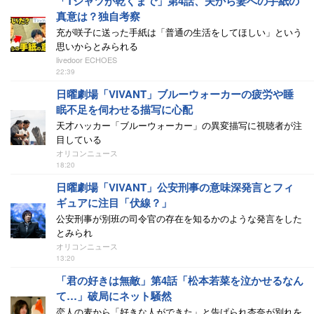
「Tシャツが乾くまで」第4話、夫から妻への手紙の
真意は？独自考察
充が咲子に送った手紙は「普通の生活をしてほしい」という
思いからとみられる
livedoor ECHOES
22:39
日曜劇場「VIVANT」ブルーウォーカーの疲労や睡
眠不足を伺わせる描写に心配
天才ハッカー「ブルーウォーカー」の異変描写に視聴者が注
目している
オリコンニュース
18:20
日曜劇場「VIVANT」公安刑事の意味深発言とフィ
ギュアに注目「伏線？」
公安刑事が別班の司令官の存在を知るかのような発言をした
とみられ
オリコンニュース
13:20
「君の好きは無敵」第4話「松本若菜を泣かせるなん
て…」破局にネット騒然
恋人の麦から「好きな人ができた」と告げられ杏奈が別れを