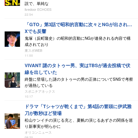
説で、単純な
livedoor ECHOES
22:54
「GTO」第3話で昭和的言動に次々とNGが出され…
Xでも反響
鬼塚（反町隆史）の昭和的言動にNGが連発される内容で構
成されており
東スポWEB
11:00
VIVANT 謎のタトゥー男、実はTBSが過去投稿で伏
線を出していた
終盤に登場した謎のタトゥーの男の正体についてSNSで考察
が過熱している
スポニチアネックス
10:17
ドラマ「Tシャツが乾くまで」第4話の冒頭に伊武雅
刀が数秒ほど登場
松山ケンイチの演じる充と、夏帆の演じるあずさの関係を巡
り新事実が明らかに
オリコンニュース
09:20